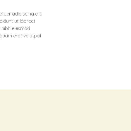
uer adipiscing elit,
idunt ut laoreet
. nibh euismod
iquam erat volutpat.