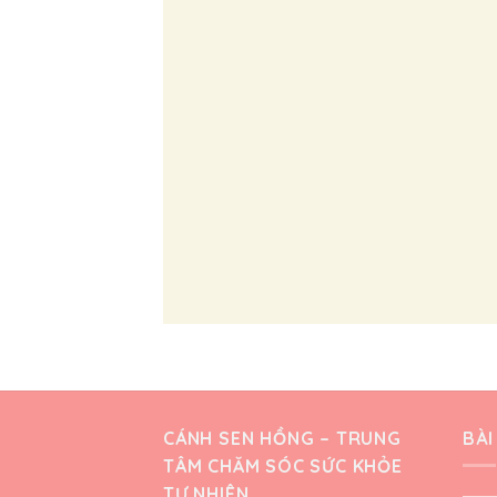
CÁNH SEN HỒNG – TRUNG
BÀI
TÂM CHĂM SÓC SỨC KHỎE
TỰ NHIÊN