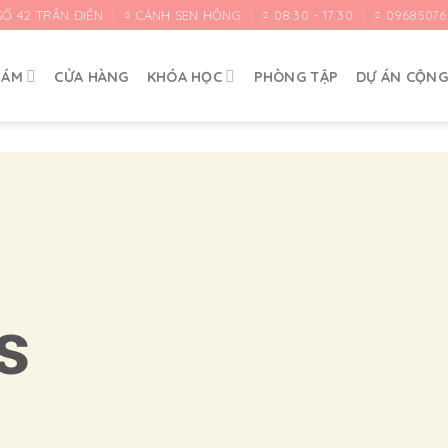
SỐ 42 TRẦN ĐIỀN
CÁNH SEN HỒNG
08:30 - 17:30
09685076
HÁM
CỬA HÀNG
KHÓA HỌC
PHÒNG TẬP
DỰ ÁN CỘN
s