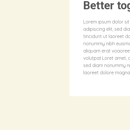
Better to
Lorem ipsum dolor si
adipiscing elit, sed
tincidunt ut laoreet d
nonummy nibh euismo
aliquam erat voaoree
volutpat.Loret amet, c
sed diam nonummy nib
laoreet dolore magna 