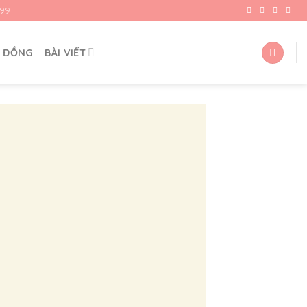
99
G ĐỒNG
BÀI VIẾT