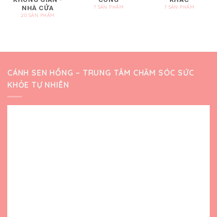
NHÀ CỬA
7 SẢN PHẨM
7 SẢN PHẨM
20 SẢN PHẨM
CÁNH SEN HỒNG – TRUNG TÂM CHĂM SÓC SỨC
KHỎE TỰ NHIÊN