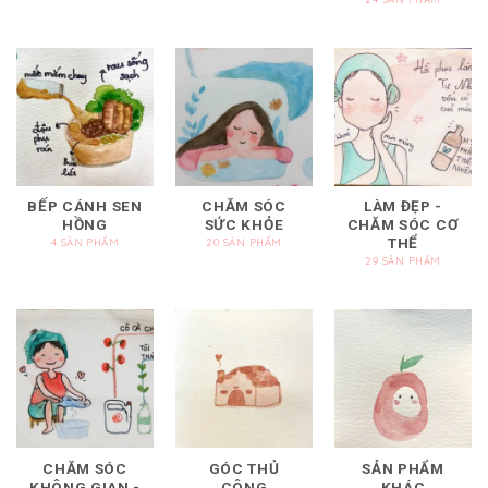
BẾP CÁNH SEN
CHĂM SÓC
LÀM ĐẸP -
HỒNG
SỨC KHỎE
CHĂM SÓC CƠ
THỂ
4 SẢN PHẨM
20 SẢN PHẨM
29 SẢN PHẨM
CHĂM SÓC
GÓC THỦ
SẢN PHẨM
KHÔNG GIAN -
CÔNG
KHÁC