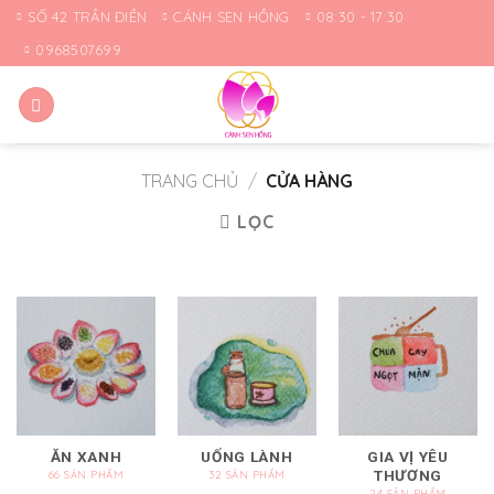
Skip
SỐ 42 TRẦN ĐIỀN
CÁNH SEN HỒNG
08:30 - 17:30
to
0968507699
content
TRANG CHỦ
/
CỬA HÀNG
LỌC
ĂN XANH
UỐNG LÀNH
GIA VỊ YÊU
THƯƠNG
66 SẢN PHẨM
32 SẢN PHẨM
24 SẢN PHẨM