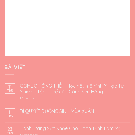
BÀI VIẾT
COMBO TỔNG THỂ – Học hết mô hình Y Học Tự
11
Th3
Nhiên – Tổng Thể của Cánh Sen Hồng
1
Comment
BÍ QUYẾT DƯỠNG SINH MÙA XUÂN
11
Th3
Hành Trang Sức Khỏe Cho Hành Trình Làm Mẹ
23
Th9
1
Comment