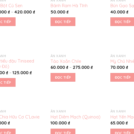
ANH
ĂN XANH
ĂN XANH
Yêu
Yêu
 Bột Củ Sen
Bánh Ram Hà Tĩnh
Bún Gạo Sạ
thích
thích
.000
₫
–
420.000
₫
50.000
₫
40.000
₫
C TIẾP
ĐỌC TIẾP
ĐỌC TIẾP
ANH
ĂN XANH
ĂN XANH
Yêu
Yêu
 tiểu đậu Tiniseed
Tảo Xoắn Chile
Mỳ Chũ Nhi
thích
thích
 Đỏ)
60.000
₫
–
275.000
₫
70.000
₫
000
₫
–
125.000
₫
ĐỌC TIẾP
ĐỌC TIẾP
C TIẾP
ANH
ĂN XANH
ĂN XANH
Yêu
Yêu
Chia Hữu Cơ C’Lavie
Hạt Diêm Mạch (Quinoa)
Hạt Yến Mạ
thích
thích
.000
₫
100.000
₫
65.000
₫
C TIẾP
ĐỌC TIẾP
ĐỌC TIẾP