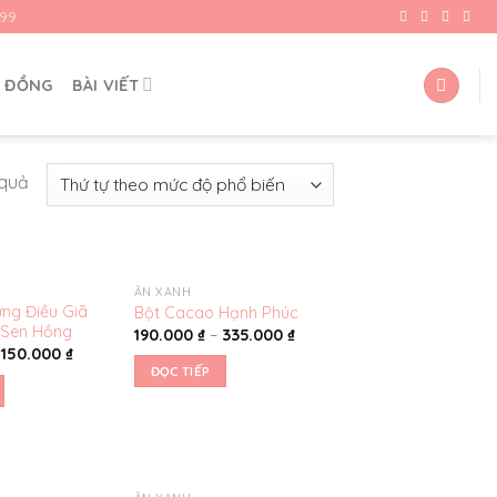
99
G ĐỒNG
BÀI VIẾT
 quả
ĂN XANH
Yêu
Yêu
ng Điều Giã
Bột Cacao Hạnh Phúc
thích
thích
 Sen Hồng
190.000
₫
–
335.000
₫
–
150.000
₫
ĐỌC TIẾP