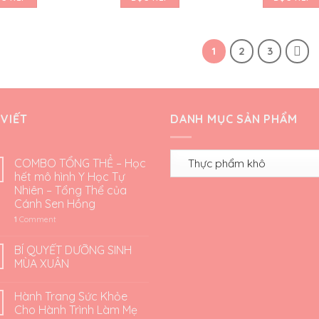
1
2
3
 VIẾT
DANH MỤC SẢN PHẨM
COMBO TỔNG THỂ – Học
hết mô hình Y Học Tự
Nhiên – Tổng Thể của
Cánh Sen Hồng
1
Comment
BÍ QUYẾT DƯỠNG SINH
MÙA XUÂN
Hành Trang Sức Khỏe
Cho Hành Trình Làm Mẹ