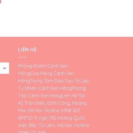
LIÊN HỆ
Phòng Khám Cánh Sen
Hồng
Cửa Hàng Cánh Sen
Hồng
Trung Tâm Đào Tạo Trị Liệu
Tự Nhiên Cánh Sen Hồng
Phòng
Tập Cánh Sen Hồng
Liên hệ:*Số
42 Trần Điền, Định Công, Hoàng
Mai, Hà Nội. Hotline 0968 507
699*Số 9, ngõ 190 Hoàng Quốc
Việt, Bắc Từ Liêm, Hà Nội. Hotline
0968 172 948