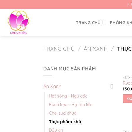
Skip
to
content
TRANG CHỦ
PHÒNG K
TRANG CHỦ
/
ĂN XANH
/
THỰC
DANH MỤC SẢN PHẨM
ĂN X
Ruố
Ăn Xanh
150
Hạt sống - Ngũ cốc
ĐỌ
Bánh kẹo - Hạt ăn liền
Chè, sữa chua
Thực phẩm khô
Dầu ăn