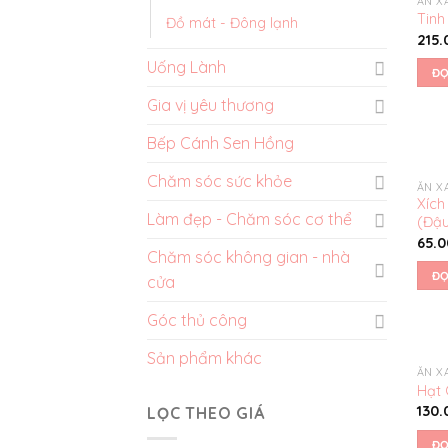
ĂN X
Tinh
Đồ mát - Đông lạnh
215
Uống Lành
ĐỌ
Gia vị yêu thương
Bếp Cánh Sen Hồng
Chăm sóc sức khỏe
ĂN X
Xích
Làm đẹp - Chăm sóc cơ thể
(Đậu
65.
Chăm sóc không gian - nhà
ĐỌ
cửa
Góc thủ công
Sản phẩm khác
ĂN X
Hạt 
130
LỌC THEO GIÁ
ĐỌ