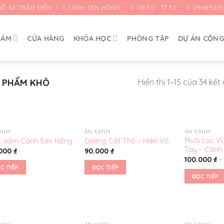
SỐ 42 TRẦN ĐIỀN
CÁNH SEN HỒNG
08:30 - 17:30
09685076
HÁM
CỬA HÀNG
KHÓA HỌC
PHÒNG TẬP
DỰ ÁN CỘN
 PHẨM KHÔ
Hiển thị 1–15 của 34 kết
ANH
ĂN XANH
ĂN XANH
Yêu
Yêu
Muối Lạc Vừ
c nấm Cánh Sen Hồng
Đường Cát Thô – Hiền Võ
thích
thích
Tay – Cánh
.000
₫
90.000
₫
100.000
₫
C TIẾP
ĐỌC TIẾP
ĐỌC TIẾP