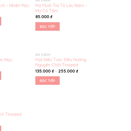
ĂN XANH
Yêu
Yêu
Mơ Muối Tía Tô Lâu Năm –
ch – Nhiên Mộc
thích
thích
Mơ Cô Tâm
85.000
₫
ĐỌC TIẾP
ĂN XANH
Yêu
Yêu
Hạt Điều Tươi, Điều Nướng
ên Mộc
thích
thích
Nguyên Chất Tiniseed
135.000
₫
–
255.000
₫
ĐỌC TIẾP
Yêu
ch Tiniseed
thích