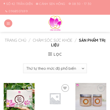
Skip
SỐ 42 TRẦN ĐIỀN
CÁNH SEN HỒNG
08:30 - 17:30
to
0968507699
content
TRANG CHỦ
/
CHĂM SÓC SỨC KHỎE
/
SẢN PHẨM TRỊ
LIỆU
LỌC
Yêu
Yêu
Yêu
thích
thích
thích