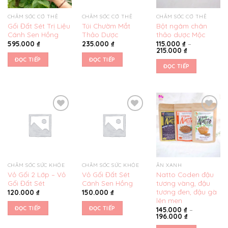
CHĂM SÓC CƠ THỂ
CHĂM SÓC CƠ THỂ
CHĂM SÓC CƠ THỂ
Gối Đất Sét Trị Liệu
Túi Chườm Mắt
Bột ngâm chân
Cánh Sen Hồng
Thảo Dược
thảo dược Mộc
595.000
₫
235.000
₫
115.000
₫
–
215.000
₫
ĐỌC TIẾP
ĐỌC TIẾP
ĐỌC TIẾP
Yêu
Yêu
Yêu
thích
thích
thích
CHĂM SÓC SỨC KHỎE
CHĂM SÓC SỨC KHỎE
ĂN XANH
Vỏ Gối 2 Lớp – Vỏ
Vỏ Gối Đất Sét
Natto Coden đậu
Gối Đất Sét
Cánh Sen Hồng
tương vàng, đậu
tương đen, đậu gà
120.000
₫
150.000
₫
lên men
ĐỌC TIẾP
ĐỌC TIẾP
145.000
₫
–
196.000
₫