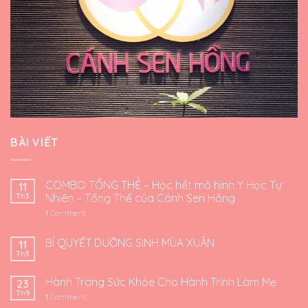
BÀI VIẾT
COMBO TỔNG THỂ – Học hết mô hình Y Học Tự
11
Th3
Nhiên – Tổng Thể của Cánh Sen Hồng
1
Comment
BÍ QUYẾT DƯỠNG SINH MÙA XUÂN
11
Th3
Hành Trang Sức Khỏe Cho Hành Trình Làm Mẹ
23
Th9
1
Comment