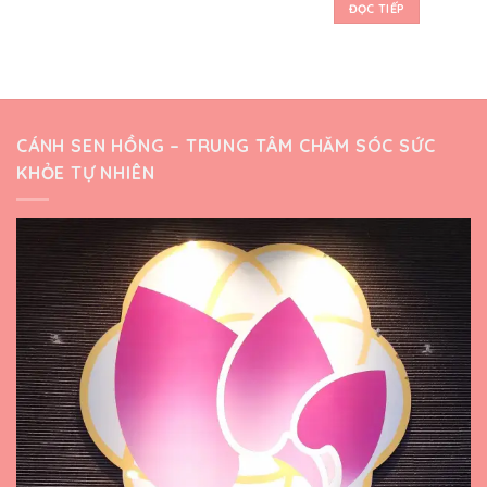
ĐỌC TIẾP
CÁNH SEN HỒNG – TRUNG TÂM CHĂM SÓC SỨC
KHỎE TỰ NHIÊN