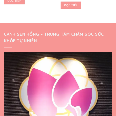
ĐỌC TIẾP
ĐỌC TIẾP
CÁNH SEN HỒNG – TRUNG TÂM CHĂM SÓC SỨC
KHỎE TỰ NHIÊN