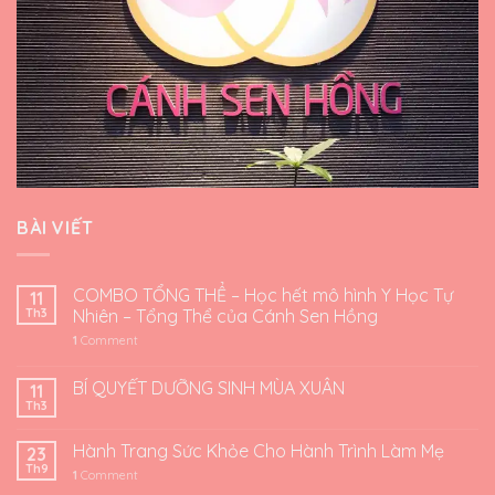
BÀI VIẾT
COMBO TỔNG THỂ – Học hết mô hình Y Học Tự
11
Th3
Nhiên – Tổng Thể của Cánh Sen Hồng
1
Comment
BÍ QUYẾT DƯỠNG SINH MÙA XUÂN
11
Th3
Hành Trang Sức Khỏe Cho Hành Trình Làm Mẹ
23
Th9
1
Comment