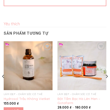
Yêu thích
SẢN PHẨM TƯƠNG TỰ
Yêu
Yêu
thích
thích
LÀM ĐẸP - CHĂM SÓC CƠ THỂ
LÀM ĐẸP - CHĂM SÓC CƠ THỂ
Bột Tắm Bạc Hà Lên Men –
Hydrosol Trầu Không Vietket
Gotafarm
155.000
₫
28.000
₫
–
180.000
₫