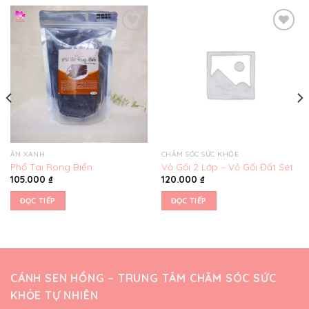
Yêu
Yêu
thích
thích
ĂN XANH
CHĂM SÓC SỨC KHỎE
Phổ Tai Rong Biển
Vỏ Gối 2 Lớp – Vỏ Gối Đất Sét
105.000
₫
120.000
₫
ĐỌC TIẾP
ĐỌC TIẾP
CÁNH SEN HỒNG – TRUNG TÂM CHĂM SÓC SỨC
KHỎE TỰ NHIÊN