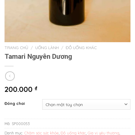
TRANG CHỦ
/
UỐNG LÀNH
/
ĐỒ UỐNG KHÁC
Tamari Nguyên Dương
200.000
₫
Đóng chai
Mã:
SP000053
Danh mục:
Chăm sóc sức khỏe
,
Đồ uống khác
,
Gia vị yêu thương
,