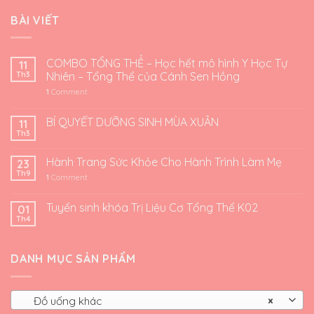
BÀI VIẾT
COMBO TỔNG THỂ – Học hết mô hình Y Học Tự
11
Th3
Nhiên – Tổng Thể của Cánh Sen Hồng
1
Comment
BÍ QUYẾT DƯỠNG SINH MÙA XUÂN
11
Th3
Hành Trang Sức Khỏe Cho Hành Trình Làm Mẹ
23
Th9
1
Comment
Tuyển sinh khóa Trị Liệu Cơ Tổng Thể K02
01
Th4
DANH MỤC SẢN PHẨM
Đồ uống khác
×