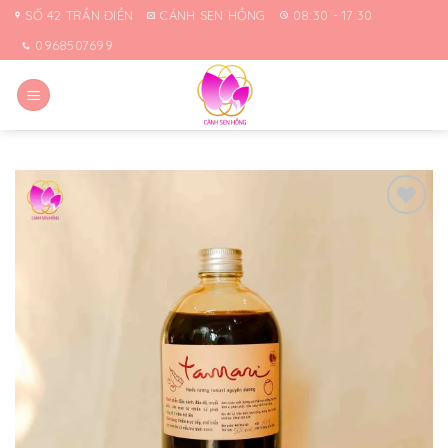
Skip
SỐ 42 TRẦN ĐIỀN
CÁNH SEN HỒNG
08:30 - 17:30
to
0968507699
content
Yêu
thích