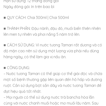
Hạn sử dụng: 12 tháng đóng gói
Ngày đóng gói: In trên bao bì
■ QUY CÁCH: Chai 300ml | Chai 500ml
■ THÀNH PHẦN: Đậu nành, đậu đỏ, muối biển thiên nhiên
lên men tự nhiên và phơi nắng 5 năm trở lên.
■ CÁCH SỬ DỤNG: Vì nước tương Tamari rất dương và có
độ mặn cao nên sử dụng một lượng vừa phải nếu dùng
hàng ngày, có thể làm gia vị nấu ăn.
■ CÔNG DỤNG:
– Nước tương Tamari có thể giúp cơ thể giải độc và chữa
một số bệnh thường gặp liên quan đến hô hấp và đường
ruột. Cần sử dụng bột sắn dây và nước tương Tamari để
đạt hiệu quả tốt nhất.
– Mọi người có thể sử dụng nước trà bancha hòa lẫn
cùng với nước chanh muối hoặc mơ muối lâu năm. Sau