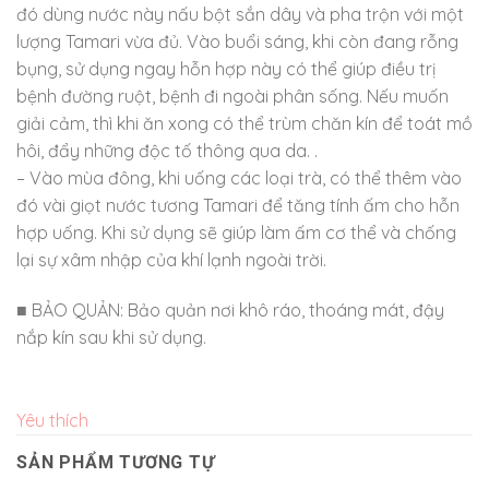
đó dùng nước này nấu bột sắn dây và pha trộn với một
lượng Tamari vừa đủ. Vào buổi sáng, khi còn đang rỗng
bụng, sử dụng ngay hỗn hợp này có thể giúp điều trị
bệnh đường ruột, bệnh đi ngoài phân sống. Nếu muốn
giải cảm, thì khi ăn xong có thể trùm chăn kín để toát mồ
hôi, đẩy những độc tố thông qua da. .
– Vào mùa đông, khi uống các loại trà, có thể thêm vào
đó vài giọt nước tương Tamari để tăng tính ấm cho hỗn
hợp uống. Khi sử dụng sẽ giúp làm ấm cơ thể và chống
lại sự xâm nhập của khí lạnh ngoài trời.
■ BẢO QUẢN: Bảo quản nơi khô ráo, thoáng mát, đậy
nắp kín sau khi sử dụng.
Yêu thích
SẢN PHẨM TƯƠNG TỰ