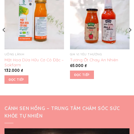
Yêu
Yêu
thích
thích
UỐNG LÀNH
GIA VỊ YÊU THƯƠNG
Mật Hoa Dừa Hữu Cơ Cô Đặc –
Tương Ớt Chay An Nhiên
Sokfarm
65.000
₫
132.000
₫
ĐỌC TIẾP
ĐỌC TIẾP
CÁNH SEN HỒNG – TRUNG TÂM CHĂM SÓC SỨC
KHỎE TỰ NHIÊN