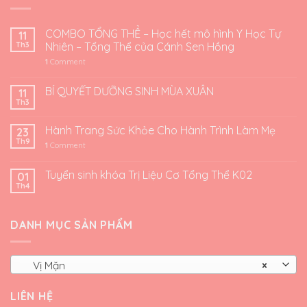
COMBO TỔNG THỂ – Học hết mô hình Y Học Tự
11
Th3
Nhiên – Tổng Thể của Cánh Sen Hồng
1
Comment
BÍ QUYẾT DƯỠNG SINH MÙA XUÂN
11
Th3
Hành Trang Sức Khỏe Cho Hành Trình Làm Mẹ
23
Th9
1
Comment
Tuyển sinh khóa Trị Liệu Cơ Tổng Thể K02
01
Th4
DANH MỤC SẢN PHẨM
Vị Mặn
×
LIÊN HỆ