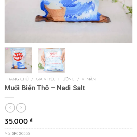
TRANG CHỦ
/
GIA VỊ YÊU THƯƠNG
/
VỊ MẶN
Muối Biển Thô – Nadi Salt
35.000
₫
Mã:
SP000555