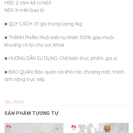
HSD: 2 năm kể từ NSX
NSX: In trên bao bì
■ QUY CÁCH: 01 gói trọng lượng 1kg
■ THÀNH PHẦN: Muối biển tự nhiên 100% giàu muối
khoáng có lợi cho sức khoẻ.
■ HƯỚNG DẪN SỬ DỤNG: Chế biến thực phẩm, gia vị.
■ BẢO QUẢN: Bảo quản nơi khô ráo, thoáng mát, tránh
ánh nắng trực tiếp.
Yêu thích
SẢN PHẨM TƯƠNG TỰ