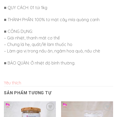
■ QUY CÁCH: 01 túi 1kg
■ THÀNH PHẦN: 100% từ mật cây mía quảng canh
■ CÔNG DỤNG:
– Giải nhiệt, thanh mát cơ thể
– Chưng lá hẹ, quất/lê làm thuốc ho
– Làm gia vị trong nấu ăn, ngâm hoa quả, nấu chè
■ BẢO QUÀN: Ở nhiệt độ bình thường.
Yêu thích
SẢN PHẨM TƯƠNG TỰ
Yêu
Yêu