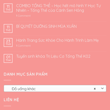
COMBO TỔNG THỂ – Học hết mô hình Y Học Tự
11
Th3
Nhiên – Tổng Thể của Cánh Sen Hồng
1
Comment
BÍ QUYẾT DƯỠNG SINH MÙA XUÂN
11
Th3
Hành Trang Sức Khỏe Cho Hành Trình Làm Mẹ
23
Th9
1
Comment
Tuyển sinh khóa Trị Liệu Cơ Tổng Thể K02
01
Th4
DANH MỤC SẢN PHẨM
Đồ uống khác
×
LIÊN HỆ