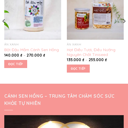
thích
thích
ĂN XANH
ĂN XANH
Hạt Điều Tươi, Điều Nướng
Bột Đậu Mầm Cánh Sen Hồng
Nguyên Chất Tiniseed
140.000
₫
–
270.000
₫
135.000
₫
–
255.000
₫
ĐỌC TIẾP
ĐỌC TIẾP
CÁNH SEN HỒNG – TRUNG TÂM CHĂM SÓC SỨC
KHỎE TỰ NHIÊN