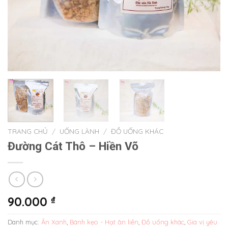
TRANG CHỦ
/
UỐNG LÀNH
/
ĐỒ UỐNG KHÁC
Đường Cát Thô – Hiền Võ
90.000
₫
Danh mục:
Ăn Xanh
,
Bánh kẹo - Hạt ăn liền
,
Đồ uống khác
,
Gia vị yêu