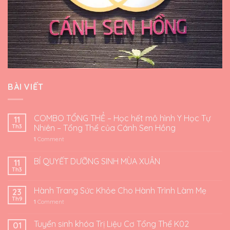
BÀI VIẾT
COMBO TỔNG THỂ – Học hết mô hình Y Học Tự
11
Th3
Nhiên – Tổng Thể của Cánh Sen Hồng
1
Comment
BÍ QUYẾT DƯỠNG SINH MÙA XUÂN
11
Th3
Hành Trang Sức Khỏe Cho Hành Trình Làm Mẹ
23
Th9
1
Comment
Tuyển sinh khóa Trị Liệu Cơ Tổng Thể K02
01