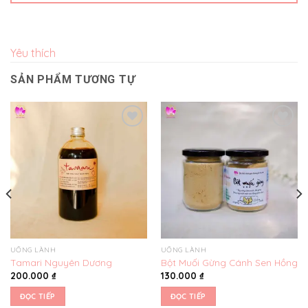
Yêu thích
SẢN PHẨM TƯƠNG TỰ
Yêu
Yêu
thích
thích
UỐNG LÀNH
UỐNG LÀNH
Tamari Nguyên Dương
Bột Muối Gừng Cánh Sen Hồng
200.000
₫
130.000
₫
ĐỌC TIẾP
ĐỌC TIẾP