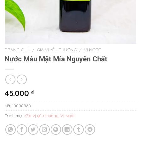
TRANG CHỦ
/
GIA VỊ YÊU THƯƠNG
/
VỊ NGỌT
Nước Màu Mật Mía Nguyên Chất
45.000
₫
Mã:
10008868
Danh mục:
Gia vị yêu thương
,
Vị Ngọt