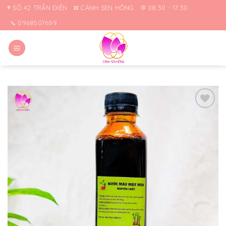
Skip
SỐ 42 TRẦN ĐIỀN
CÁNH SEN HỒNG
08:30 - 17:30
to
0968507699
content
Yêu
thích