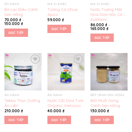
ĂN XANH
GIA VỊ KHÁC
GIA VỊ KHÁC
Bơ Lạc Điều Cánh
Tương Cà Chua
Nước Tương Mật
Sen Hồng
Spico
Hoa Dừa Hữu Cơ –
Sokfarm
70.000
₫
–
59.000
₫
150.000
₫
86.000
₫
–
165.000
₫
ĐỌC TIẾP
ĐỌC TIẾP
ĐỌC TIẾP
Yêu
Yêu
Yêu
thích
thích
thích
ĂN XANH
ĂN XANH
BẾP CÁNH SEN HỒNG
Tekka Thực Dưỡng
Nước Cốt Dừa Tươi
Bột Muối Gừng
Ăn Liền
Organic Vietcoco
Cánh Sen Hồng
210.000
₫
40.000
₫
130.000
₫
ĐỌC TIẾP
ĐỌC TIẾP
ĐỌC TIẾP