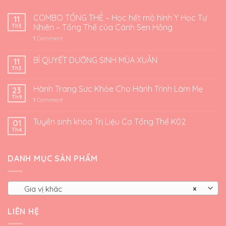
COMBO TỔNG THỂ – Học hết mô hình Y Học Tự
11
Th3
Nhiên – Tổng Thể của Cánh Sen Hồng
1
Comment
BÍ QUYẾT DƯỠNG SINH MÙA XUÂN
11
Th3
Hành Trang Sức Khỏe Cho Hành Trình Làm Mẹ
23
Th9
1
Comment
Tuyển sinh khóa Trị Liệu Cơ Tổng Thể K02
01
Th4
DANH MỤC SẢN PHẨM
Gia vị khác
×
LIÊN HỆ