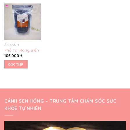
Yêu
thích
ĂN XANH
Phổ Tai Rong Biển
105.000
₫
ĐỌC TIẾP
CÁNH SEN HỒNG – TRUNG TÂM CHĂM SÓC SỨC
KHỎE TỰ NHIÊN