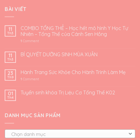
BÀI VIẾT
COMBO TỔNG THỂ – Học hết mô hình Y Học Tự
11
Th3
Nhiên – Tổng Thể của Cánh Sen Hồng
1
Comment
BÍ QUYẾT DƯỠNG SINH MÙA XUÂN
11
Th3
Hành Trang Sức Khỏe Cho Hành Trình Làm Mẹ
23
Th9
1
Comment
Tuyển sinh khóa Trị Liệu Cơ Tổng Thể K02
01
Th4
DANH MỤC SẢN PHẨM
Chọn danh mục