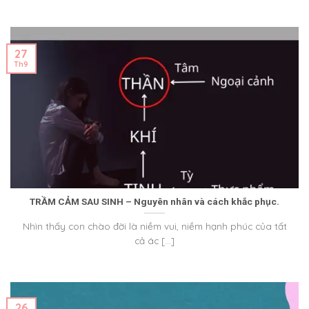
27
Th9
TRẦM CẢM SAU SINH – Nguyên nhân và cách khắc phục.
Nhìn thấy con chào đời là niềm vui, niềm hạnh phúc của tất
cả ác [...]
26