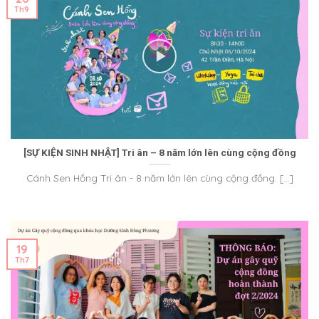
Th9
[SỰ KIỆN SINH NHẬT] Tri ân – 8 năm lớn lên cùng cộng đồng
Cánh Sen Hồng Tri ân - 8 năm lớn lên cùng cộng đồng. [...]
19
Th7