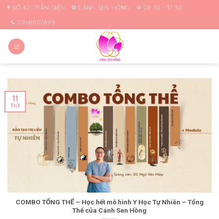
Skip
SỐ 42 TRẦN ĐIỀN
CÁNH SEN HỒNG
08:30 - 17:30
to
0968507699
content
11
Th3
COMBO TỔNG THỂ – Học hết mô hình Y Học Tự Nhiên – Tổng
Thể của Cánh Sen Hồng