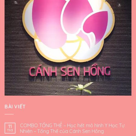
BÀI VIẾT
COMBO TỔNG THỂ – Học hết mô hình Y Học Tự
11
Th3
Nhiên – Tổng Thể của Cánh Sen Hồng