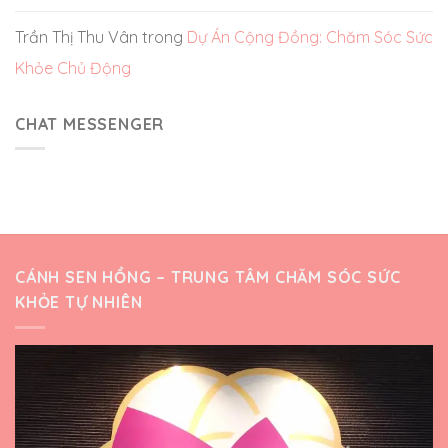
Trần Thị Thu Vân
trong
Dự Án Cộng Đồng: Chăm Sóc Sức
Khỏe Chủ Động
CHAT MESSENGER
CÁNH SEN HỒNG – TRUNG TÂM CHĂM SÓC SỨC
KHỎE TỰ NHIÊN