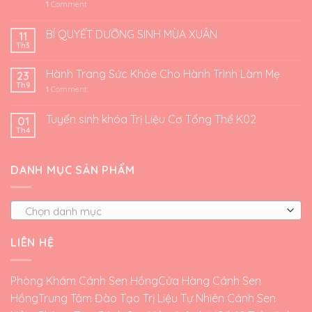
1
Comment
BÍ QUYẾT DƯỠNG SINH MÙA XUÂN
11
Th3
Hành Trang Sức Khỏe Cho Hành Trình Làm Mẹ
23
Th9
1
Comment
Tuyển sinh khóa Trị Liệu Cơ Tổng Thể K02
01
Th4
DANH MỤC SẢN PHẨM
Chọn danh mục
LIÊN HỆ
Phòng Khám Cánh Sen Hồng
Cửa Hàng Cánh Sen
Hồng
Trung Tâm Đào Tạo Trị Liệu Tự Nhiên Cánh Sen