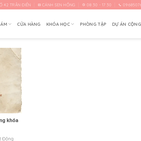
Ố 42 TRẦN ĐIỀN
CÁNH SEN HỒNG
08:30 - 17:30
0968507
HÁM
CỬA HÀNG
KHÓA HỌC
PHÒNG TẬP
DỰ ÁN CỘN
ng khóa
t Đông