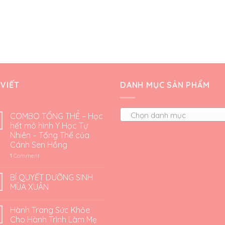
 VIẾT
DANH MỤC SẢN PHẨM
Chọn danh mục
COMBO TỔNG THỂ – Học
hết mô hình Y Học Tự
Nhiên – Tổng Thể của
Cánh Sen Hồng
1
Comment
BÍ QUYẾT DƯỠNG SINH
MÙA XUÂN
Hành Trang Sức Khỏe
Cho Hành Trình Làm Mẹ