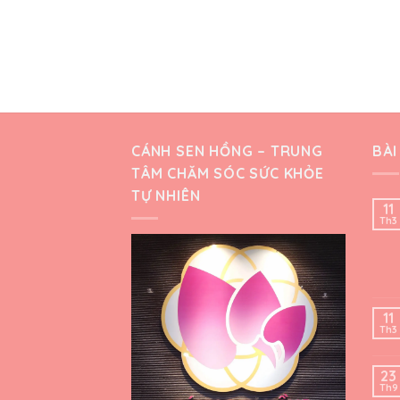
CÁNH SEN HỒNG – TRUNG
BÀI
TÂM CHĂM SÓC SỨC KHỎE
TỰ NHIÊN
11
Th3
11
Th3
23
Th9