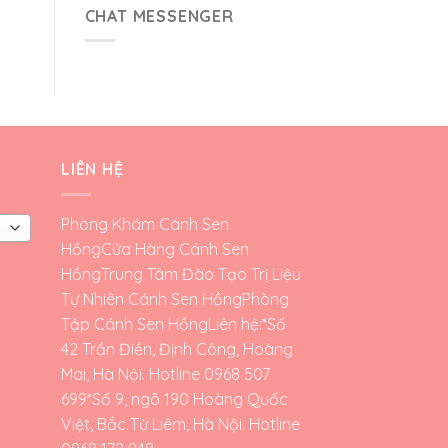
CHAT MESSENGER
LIÊN HỆ
Phòng Khám Cánh Sen
Hồng
Cửa Hàng Cánh Sen
Hồng
Trung Tâm Đào Tạo Trị Liệu
Tự Nhiên Cánh Sen Hồng
Phòng
Tập Cánh Sen Hồng
Liên hệ:*Số
42 Trần Điền, Định Công, Hoàng
Mai, Hà Nội. Hotline 0968 507
699*Số 9, ngõ 190 Hoàng Quốc
Việt, Bắc Từ Liêm, Hà Nội. Hotline