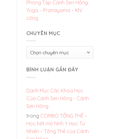
Phòng Tập Cánh Sen Hồng:
Yoga – Pranayama – Khí
công
CHUYÊN MỤC
Chuyên
mục
BÌNH LUẬN GẦN ĐÂY
Danh Mục Các Khóa Học
Của Cánh Sen Hồng - Cánh
Sen Hồng
trong
COMBO TỔNG THỂ –
Học hết mô hình Y Học Tự
Nhiên – Tổng Thể của Cánh
Sen Hồng