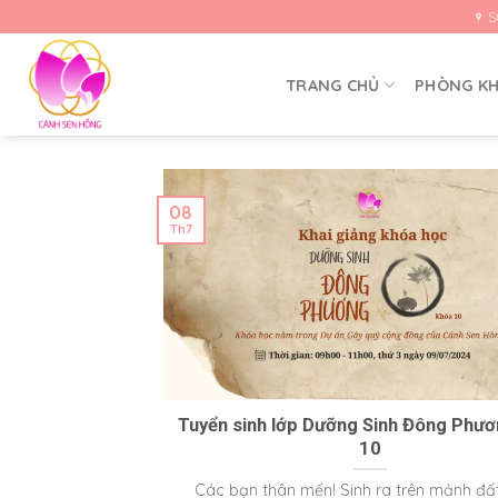
Skip
S
to
content
TRANG CHỦ
PHÒNG K
08
Th7
Tuyển sinh lớp Dưỡng Sinh Đông Phươ
10
Các bạn thân mến! Sinh ra trên mảnh đấ