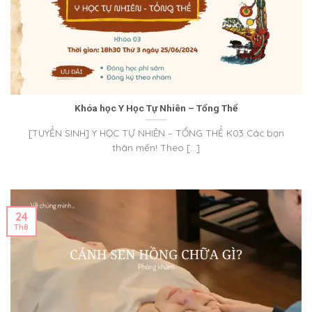
Khóa học Y Học Tự Nhiên – Tổng Thể
[TUYỂN SINH] Y HỌC TỰ NHIÊN – TỔNG THỂ K03 Các bạn
thân mến! Theo [...]
24
Th8