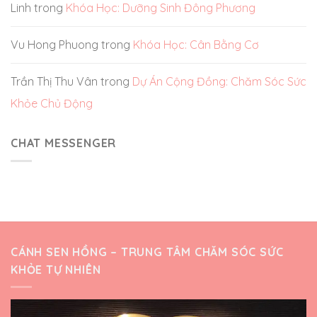
Linh
trong
Khóa Học: Dưỡng Sinh Đông Phương
Vu Hong Phuong
trong
Khóa Học: Cân Bằng Cơ
Trần Thị Thu Vân
trong
Dự Án Cộng Đồng: Chăm Sóc Sức
Khỏe Chủ Động
CHAT MESSENGER
CÁNH SEN HỒNG – TRUNG TÂM CHĂM SÓC SỨC
KHỎE TỰ NHIÊN