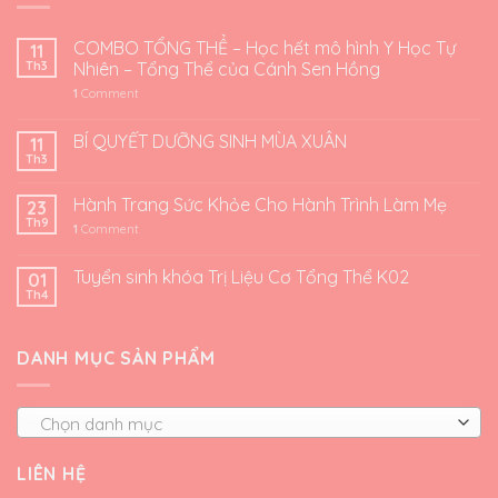
COMBO TỔNG THỂ – Học hết mô hình Y Học Tự
11
Th3
Nhiên – Tổng Thể của Cánh Sen Hồng
1
Comment
BÍ QUYẾT DƯỠNG SINH MÙA XUÂN
11
Th3
Hành Trang Sức Khỏe Cho Hành Trình Làm Mẹ
23
Th9
1
Comment
Tuyển sinh khóa Trị Liệu Cơ Tổng Thể K02
01
Th4
DANH MỤC SẢN PHẨM
Chọn danh mục
LIÊN HỆ