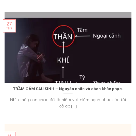
27
Th9
TRẦM CẢM SAU SINH – Nguyên nhân và cách khắc phục.
Nhìn thấy con chào đời là niềm vui, niềm hạnh phúc của tất
cả ác [...]