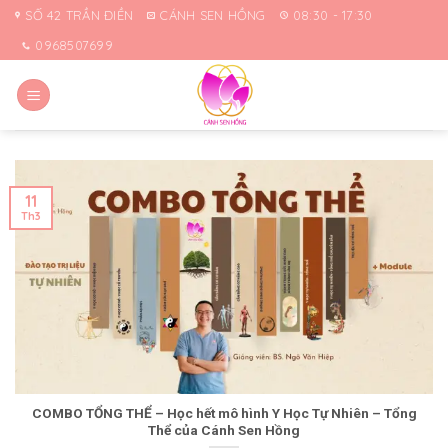
Skip
SỐ 42 TRẦN ĐIỀN
CÁNH SEN HỒNG
08:30 - 17:30
to
0968507699
content
11
Th3
COMBO TỔNG THỂ – Học hết mô hình Y Học Tự Nhiên – Tổng
Thể của Cánh Sen Hồng