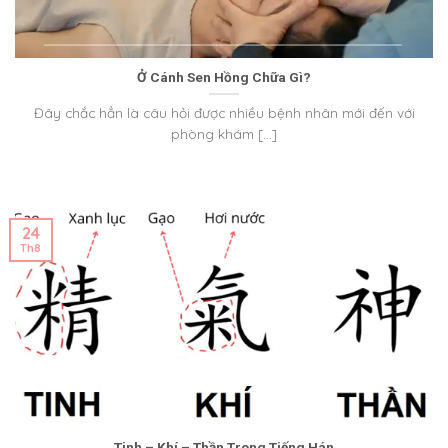
Ở Cánh Sen Hồng Chữa Gì?
Đây chắc hẳn là câu hỏi được nhiều bệnh nhân mới đến với
phòng khám [...]
24
Th8
Tinh – Khí – Thần Trong Tiếng Hán