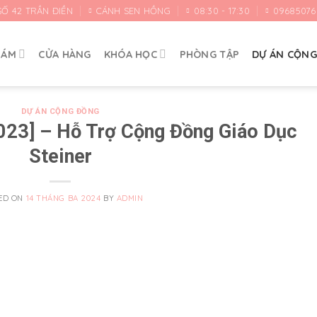
SỐ 42 TRẦN ĐIỀN
CÁNH SEN HỒNG
08:30 - 17:30
09685076
HÁM
CỬA HÀNG
KHÓA HỌC
PHÒNG TẬP
DỰ ÁN CỘN
DỰ ÁN CỘNG ĐỒNG
023] – Hỗ Trợ Cộng Đồng Giáo Dục
Steiner
ED ON
14 THÁNG BA 2024
BY
ADMIN