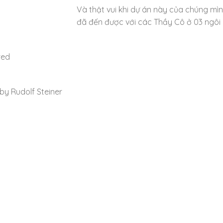
Và thật vui khi dự án này của chúng mì
đã đến được với các Thầy Cô ở 03 ngôi
red
y Rudolf Steiner