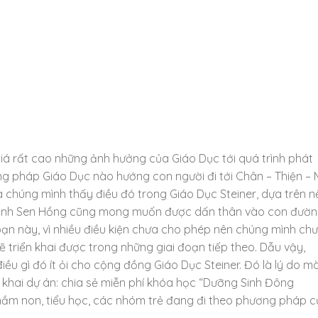
iá rất cao những ảnh hưởng của Giáo Dục tới quá trình phát
ng pháp Giáo Dục nào hướng con người đi tới Chân – Thiện – 
Và chúng mình thấy điều đó trong Giáo Dục Steiner, dựa trên n
Cánh Sen Hồng cũng mong muốn được dấn thân vào con đườ
đoạn này, vì nhiều điều kiện chưa cho phép nên chúng mình ch
triển khai được trong những giai đoạn tiếp theo. Dẫu vậy,
u gì đó ít ỏi cho cộng đồng Giáo Dục Steiner. Đó là lý do m
khai dự án: chia sẻ miễn phí khóa học “Dưỡng Sinh Đông
mầm non, tiểu học, các nhóm trẻ đang đi theo phương pháp 