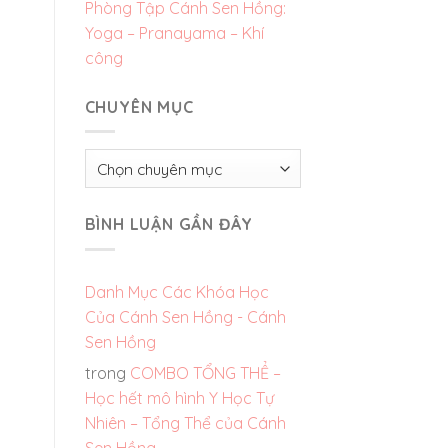
Phòng Tập Cánh Sen Hồng:
Yoga – Pranayama – Khí
công
CHUYÊN MỤC
Chuyên
mục
BÌNH LUẬN GẦN ĐÂY
Danh Mục Các Khóa Học
Của Cánh Sen Hồng - Cánh
Sen Hồng
trong
COMBO TỔNG THỂ –
Học hết mô hình Y Học Tự
Nhiên – Tổng Thể của Cánh
Sen Hồng