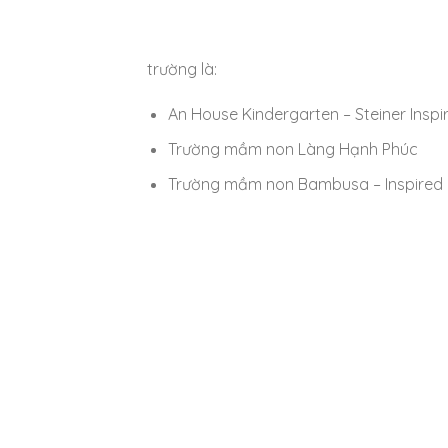
trường là:
An House Kindergarten – Steiner Inspi
Trường mầm non Làng Hạnh Phúc
Trường mầm non Bambusa – Inspired b