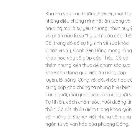
Khi nhìn vào các trường Steiner, một tr
những điều chúng mình rất ấn tượng và
ngưỡng mộ là sự yêu thương, nhiệt huyế
và phần nào là sự “hy sinh” của các Th
Cô, trong đó có sự hy sinh về sức khỏe.
Chính vì vậy, Cánh Sen Hồng mong rằng
khóa học này sẽ giúp các Thầy, Cô có
thêm những kiến thức để chăm sóc sức
khỏe chủ động qua việc ăn uống, tập
luyện, lối sống. Cùng với đó, khóa học c
cung cấp cho chúng ta những hiểu biết 
con người, mối quan hệ của con người v
Tự Nhiên, cách chăm sóc, nuôi dưỡng ti
thần. Có rất nhiều điểm trong khóa giố
với những gì Steiner viết nhưng sẽ mang
ngôn từ và văn hóa của phương Đông.