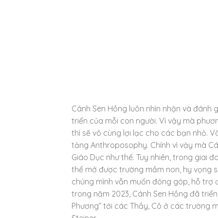
Cánh Sen Hồng luôn nhìn nhận và đánh g
triển của mỗi con người. Vì vậy mà phươ
thì sẽ vô cùng lợi lạc cho các bạn nhỏ. 
tảng Anthroposophy. Chính vì vậy mà 
Giáo Dục như thế. Tuy nhiên, trong giai 
thể mở được trường mầm non, hy vọng sẽ 
chúng mình vẫn muốn đóng góp, hỗ trợ điề
trong năm 2023, Cánh Sen Hồng đã triển 
Phương” tới các Thầy, Cô ở các trường 