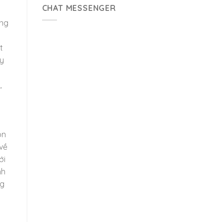
CHAT MESSENGER
ong
t
ầy
,
òn
về
ới
nh
ng