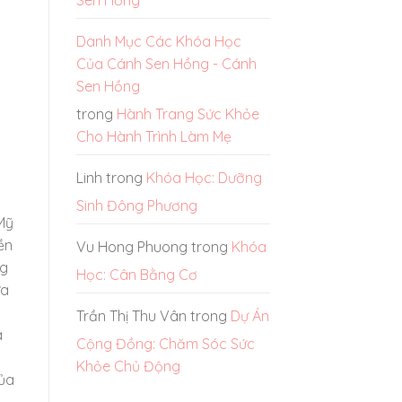
Danh Mục Các Khóa Học
Của Cánh Sen Hồng - Cánh
Sen Hồng
trong
Hành Trang Sức Khỏe
Cho Hành Trình Làm Mẹ
Linh
trong
Khóa Học: Dưỡng
Sinh Đông Phương
Mỹ
ền
Vu Hong Phuong
trong
Khóa
ng
Học: Cân Bằng Cơ
ưa
Trần Thị Thu Vân
trong
Dự Án
à
Cộng Đồng: Chăm Sóc Sức
Khỏe Chủ Động
của