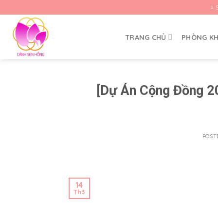
Skip
to
content
TRANG CHỦ
PHÒNG K
[Dự Án Cộng Đồng 2
POST
14
Th3