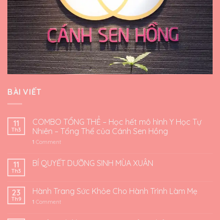
BÀI VIẾT
COMBO TỔNG THỂ – Học hết mô hình Y Học Tự
11
Th3
Nhiên – Tổng Thể của Cánh Sen Hồng
1
Comment
BÍ QUYẾT DƯỠNG SINH MÙA XUÂN
11
Th3
Hành Trang Sức Khỏe Cho Hành Trình Làm Mẹ
23
Th9
1
Comment