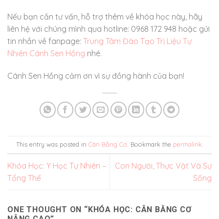
Nếu bạn cần tư vấn, hỗ trợ thêm về khóa học này, hãy
liên hệ với chúng mình qua hotline: 0968 172 948 hoặc gửi
tin nhắn về fanpage:
Trung Tâm Đào Tạo Trị Liệu Tự
Nhiên Cánh Sen Hồng
nhé.
Cánh Sen Hồng cảm ơn vì sự đồng hành của bạn!
This entry was posted in
Cân Bằng Cơ
. Bookmark the
permalink
.
Khóa Học: Y Học Tự Nhiên –
Con Người, Thực Vật Và Sự
Tổng Thể
Sống
ONE THOUGHT ON “
KHÓA HỌC: CÂN BẰNG CƠ
NÂNG CAO
”