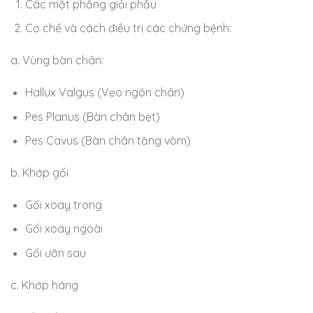
Các mặt phẳng giải phẫu
Cơ chế và cách điều trị các chứng bệnh:
a. Vùng bàn chân:
Hallux Valgus (Vẹo ngón chân)
Pes Planus (Bàn chân bẹt)
Pes Cavus (Bàn chân tăng vòm)
b. Khớp gối
Gối xoay trong
Gối xoay ngoài
Gối ưỡn sau
c. Khớp háng