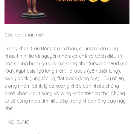
Các bạn thân mến!
Trong khóa Cân Bằng Cơ cơ bản, chúng ta đã cùng
nhau tìm hiểu về nguyên nhân, cơ chế và cách điều trị
các chứng bệnh gù vẹo cột sống như: forward head (cổ
rùa), kyphosis (gù lưng trên), lordosis (ưỡn thắt lưng),
sway back (lưng lắc lư), flat back (lưng bẹt)… Tuy nhiên,
trong nhóm bệnh lý cơ xương khớp còn nhiều chứng
bệnh khác ở cột sống và vùng khác trên cơ thể. Chúng
ta sẽ cùng nhau tìm hiểu tiếp trong khóa nâng cao này
nhé!
I. NỘI DUNG