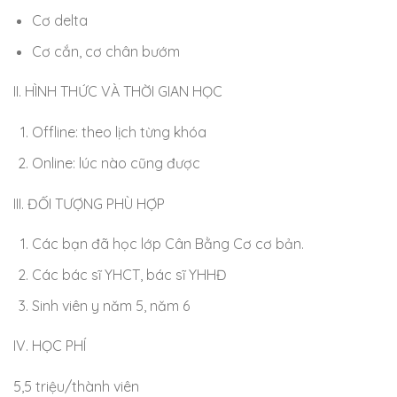
Cơ delta
Cơ cắn, cơ chân bướm
II. HÌNH THỨC VÀ THỜI GIAN HỌC
Offline: theo lịch từng khóa
Online: lúc nào cũng được
III. ĐỐI TƯỢNG PHÙ HỢP
Các bạn đã học lớp Cân Bằng Cơ cơ bản.
Các bác sĩ YHCT, bác sĩ YHHĐ
Sinh viên y năm 5, năm 6
IV. HỌC PHÍ
5,5 triệu/thành viên