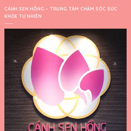
CÁNH SEN HỒNG – TRUNG TÂM CHĂM SÓC SỨC
KHỎE TỰ NHIÊN