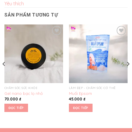
Yêu thích
SẢN PHẨM TƯƠNG TỰ
Yêu
Yêu
thích
thích
CHĂM SÓC SỨC KHỎE
LÀM ĐẸP - CHĂM SÓC CƠ THỂ
Gel nano bạc lọ nhỏ
Muối Epsom
70.000
₫
45.000
₫
ĐỌC TIẾP
ĐỌC TIẾP