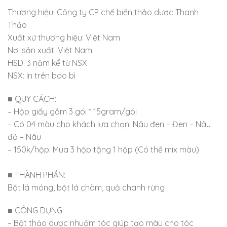
Thương hiệu: Công ty CP chế biến thảo dược Thanh
Thảo
Xuất xứ thương hiệu: Việt Nam
Nơi sản xuất: Việt Nam
HSD: 3 năm kể từ NSX
NSX: In trên bao bì
■ QUY CÁCH:
– Hộp giấy gồm 3 gói * 15gram/gói
– Có 04 màu cho khách lựa chọn: Nâu đen – Đen – Nâu
đỏ – Nâu
– 150k/hộp. Mua 3 hộp tặng 1 hộp (Có thể mix màu)
■ THÀNH PHẦN:
Bột lá móng, bột lá chàm, quả chanh rừng
■ CÔNG DỤNG:
– Bột thảo dược nhuộm tóc giúp tạo màu cho tóc