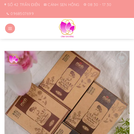
Skip
SỐ 42 TRẦN ĐIỀN
CÁNH SEN HỒNG
08:30 - 17:30
to
0968507699
content
Yêu
thích