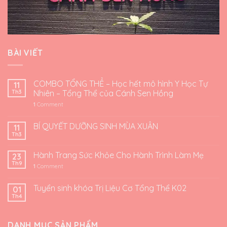
BÀI VIẾT
COMBO TỔNG THỂ – Học hết mô hình Y Học Tự
11
Th3
Nhiên – Tổng Thể của Cánh Sen Hồng
1
Comment
BÍ QUYẾT DƯỠNG SINH MÙA XUÂN
11
Th3
Hành Trang Sức Khỏe Cho Hành Trình Làm Mẹ
23
Th9
1
Comment
Tuyển sinh khóa Trị Liệu Cơ Tổng Thể K02
01
Th4
DANH MỤC SẢN PHẨM