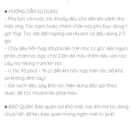
■ HƯỚNG DẪN SỬ DỤNG:
– Pha bột với nước sôi, khuấy đếu cho đến khi sánh như
mật ong. Tóc nam, hoặc chấm chân tóc phủ bạc dùng 1
gói 15gr. Tóc dài đến ngang vai nhuộm cả đầu dùng 2-3
gói
– Chải đều hỗn hợp đã pha lên trên tóc từ gốc đến ngọn,
phần chân tóc bạc chải 2 lần để màu thấm đều vào tóc.
Lấy mũ nilong trùm kín tóc
– Ủ tóc 45 phút – 1h (ủ đến khi hỗn hợp trên tóc đã khô,
sờ không dính tay)
– Gội sạch đều, sấy khô tóc. Nên dùng dầu gội thảo
dược để tóc nhuộm lâu phai màu
■ BẢO QUẢN: Bảo quản nơi khô mát, sau khi mở túi, dùng
chưa hết, để kín, bảo quản trong ngăn mát tủ lạnh.