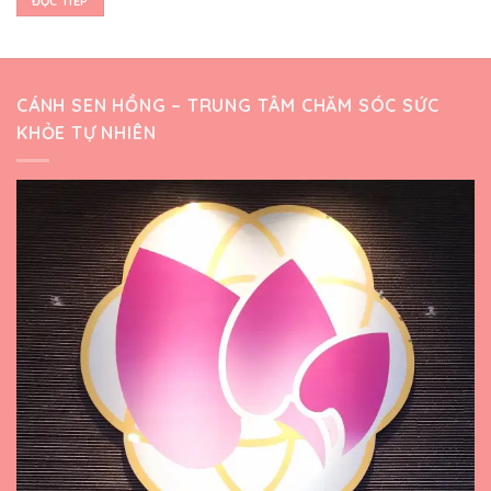
ĐỌC TIẾP
CÁNH SEN HỒNG – TRUNG TÂM CHĂM SÓC SỨC
KHỎE TỰ NHIÊN