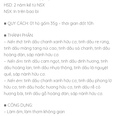
HSD: 2 năm kể từ NSX
NSX: In trên bao bì
■ QUY CÁCH: 01 hũ gốm 35g – thời gian đốt 10h
■ THÀNH PHẦN:
–
Nến thở
: tinh dầu chanh xanh hữu cơ, tinh dầu re rừng,
tinh dầu màng tang núi cao, tinh dầu sả chanh, tinh dầu
hoàng đàn, sáp nành hữu cơ.
–
Nến ấm
: tinh dầu cam ngọt, tinh dầu đinh hương, tinh
dầu hoàng lan, tinh dầu nhựa thông, tinh dầu lá nguyệt
quế, sáp nành hữu cơ.
–
Nến êm
: tinh dầu chanh xanh hữu cơ, tinh dầu phong lữ
hữu cơ, tinh dầu hoắc hương hữu cơ, tinh dầu rễ cỏ
hương bài, tinh dầu gỗ hoàng đàn, sáp nành hữu cơ.
■ CÔNG DỤNG:
– Làm ấm, làm thơm không gian