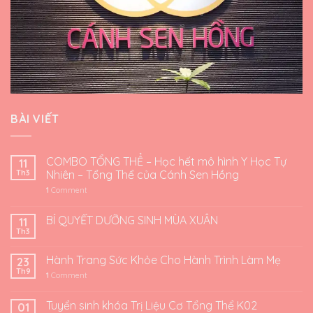
BÀI VIẾT
COMBO TỔNG THỂ – Học hết mô hình Y Học Tự
11
Th3
Nhiên – Tổng Thể của Cánh Sen Hồng
1
Comment
BÍ QUYẾT DƯỠNG SINH MÙA XUÂN
11
Th3
Hành Trang Sức Khỏe Cho Hành Trình Làm Mẹ
23
Th9
1
Comment
Tuyển sinh khóa Trị Liệu Cơ Tổng Thể K02
01