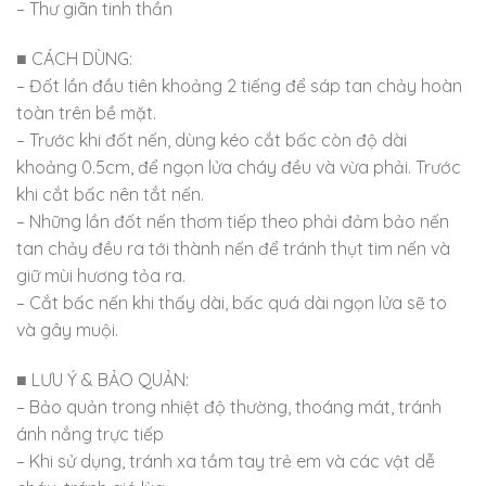
– Thư giãn tinh thần
■ CÁCH DÙNG:
– Đốt lần đầu tiên khoảng 2 tiếng để sáp tan chảy hoàn
toàn trên bề mặt.
– Trước khi đốt nến, dùng kéo cắt bấc còn độ dài
khoảng 0.5cm, để ngọn lửa cháy đều và vừa phải. Trước
khi cắt bấc nên tắt nến.
– Những lần đốt nến thơm tiếp theo phải đảm bảo nến
tan chảy đều ra tới thành nến để tránh thụt tim nến và
giữ mùi hương tỏa ra.
– Cắt bấc nến khi thấy dài, bấc quá dài ngọn lửa sẽ to
và gây muội.
■ LƯU Ý & BẢO QUẢN:
– Bảo quản trong nhiệt độ thường, thoáng mát, tránh
ánh nắng trực tiếp
– Khi sử dụng, tránh xa tầm tay trẻ em và các vật dễ