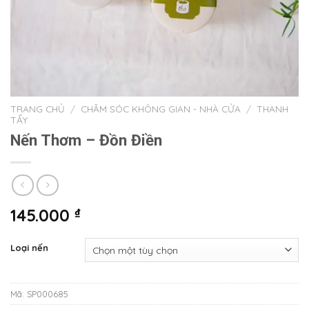
TRANG CHỦ
/
CHĂM SÓC KHÔNG GIAN - NHÀ CỬA
/
THANH
TẨY
Nến Thơm – Đồn Điền
145.000
₫
Loại nến
Mã:
SP000685