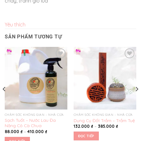
cháy, tránh gió lùa
Yêu thích
SẢN PHẨM TƯƠNG TỰ
Yêu
Yêu
thích
thích
CHĂM SÓC KHÔNG GIAN - NHÀ CỬA
CHĂM SÓC KHÔNG GIAN - NHÀ CỬA
Sạch Tuốt – Nước Lau Đa
Dụng Cụ Đốt Trầm – Trầm Tuệ
Năng Cô Cà Chua
132.000
₫
–
385.000
₫
88.000
₫
–
410.000
₫
ĐỌC TIẾP