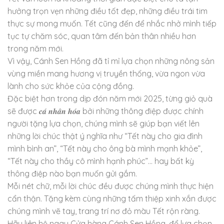
hưởng trọn vẹn những điều tốt đẹp, những điều trái tim
thực sự mong muốn. Tết cũng đến để nhắc nhở mình tiếp
tục tự chăm sóc, quan tâm đến bản thân nhiều hơn
trong năm mới.
Vì vậy, Cánh Sen Hồng đã tỉ mỉ lựa chọn những nông sản
vùng miền mang hương vị truyền thống, vừa ngon vừa
lành cho sức khỏe của cộng đồng.
Đặc biệt hơn trong dịp đón năm mới 2025, từng giỏ quà
sẽ được 𝒄𝒂́ 𝒏𝒉𝒂̂𝒏 𝒉𝒐́𝒂 bởi những thông điệp được chính
người tặng lựa chọn, chúng mình sẽ giúp bạn viết lên
những lời chúc thật ý nghĩa như “Tết này cho gia đình
mình bình an”, “Tết này cho ông bà mình mạnh khỏe”,
“Tết này cho thầy cô mình hạnh phúc”… hay bất kỳ
thông điệp nào bạn muốn gửi gắm.
Mỗi nét chữ, mỗi lời chúc đều được chúng mình thực hiện
cẩn thận. Tặng kèm cùng những tấm thiệp xinh xắn được
chúng mình vẽ tay, trang trí nơ đỏ màu Tết rộn ràng.
Hãy liên hệ ngay Cửa hàng Cánh Sen Hồng, để lựa chọn