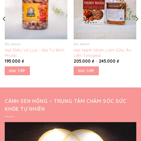
ĂN XANH
ĂN XANH
Hạt Điều Vỏ Lụa – Bà Tư Bình
Hạt Hạnh Nhân Làm Sữa, Ăn
Phước
Liền Tiniseed
195.000
₫
205.000
₫
–
245.000
₫
ĐỌC TIẾP
ĐỌC TIẾP
CÁNH SEN HỒNG – TRUNG TÂM CHĂM SÓC SỨC
KHỎE TỰ NHIÊN