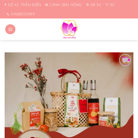
Skip
SỐ 42 TRẦN ĐIỀN
CÁNH SEN HỒNG
08:30 - 17:30
to
0968507699
content
Yêu
thích