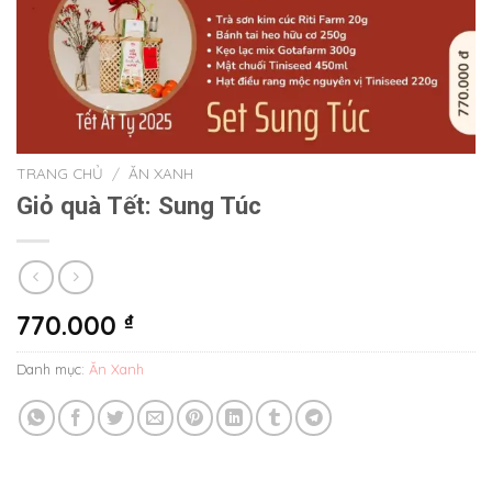
TRANG CHỦ
/
ĂN XANH
Giỏ quà Tết: Sung Túc
770.000
₫
Danh mục:
Ăn Xanh