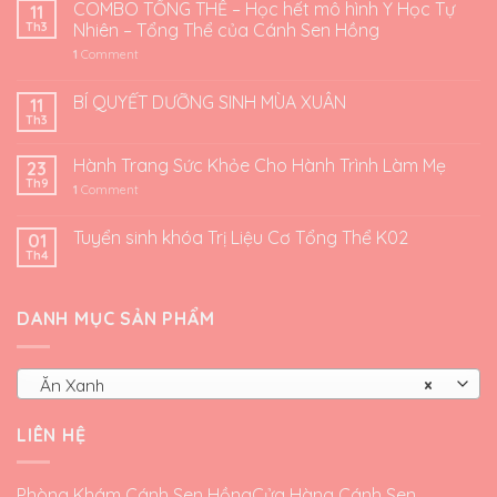
COMBO TỔNG THỂ – Học hết mô hình Y Học Tự
11
Th3
Nhiên – Tổng Thể của Cánh Sen Hồng
1
Comment
BÍ QUYẾT DƯỠNG SINH MÙA XUÂN
11
Th3
Hành Trang Sức Khỏe Cho Hành Trình Làm Mẹ
23
Th9
1
Comment
Tuyển sinh khóa Trị Liệu Cơ Tổng Thể K02
01
Th4
DANH MỤC SẢN PHẨM
Ăn Xanh
×
LIÊN HỆ
Phòng Khám Cánh Sen Hồng
Cửa Hàng Cánh Sen