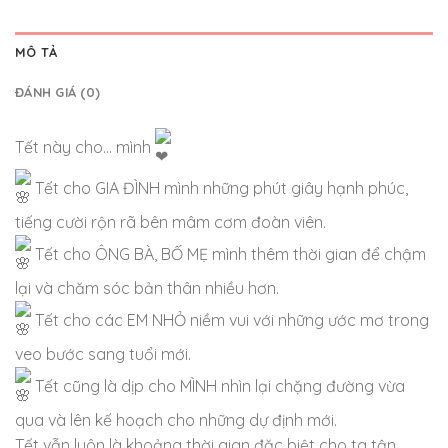
MÔ TẢ
ĐÁNH GIÁ (0)
Tết này cho… mình
Tết cho GIA ĐÌNH mình những phút giây hạnh phúc,
tiếng cười rộn rã bên mâm cơm đoàn viên.
Tết cho ÔNG BÀ, BỐ MẸ mình thêm thời gian để chậm
lại và chăm sóc bản thân nhiều hơn.
Tết cho các EM NHỎ niềm vui với những ước mơ trong
veo bước sang tuổi mới.
Tết cũng là dịp cho MÌNH nhìn lại chặng đường vừa
qua và lên kế hoạch cho những dự định mới.
Tết vẫn luôn là khoảng thời gian đặc biệt cho ta tận