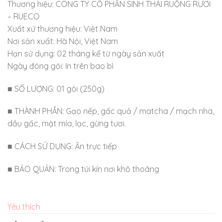
Thương hiệu: CÔNG TY CỔ PHẦN SINH THÁI RUỘNG RƯƠI
– RUECO
Xuất xứ thương hiệu: Việt Nam
Nơi sản xuất: Hà Nội, Việt Nam
Hạn sử dụng: 02 tháng kể từ ngày sản xuất
Ngày đóng gói: In trên bao bì
■ SỐ LƯỢNG: 01 gói (250g)
■ THÀNH PHẦN: Gạo nếp, gấc quả / matcha / mạch nha,
dầu gấc, mật mía, lạc, gừng tươi.
■ CÁCH SỬ DỤNG: Ăn trực tiếp
■ BẢO QUẢN: Trong túi kín nơi khô thoáng
Yêu thích