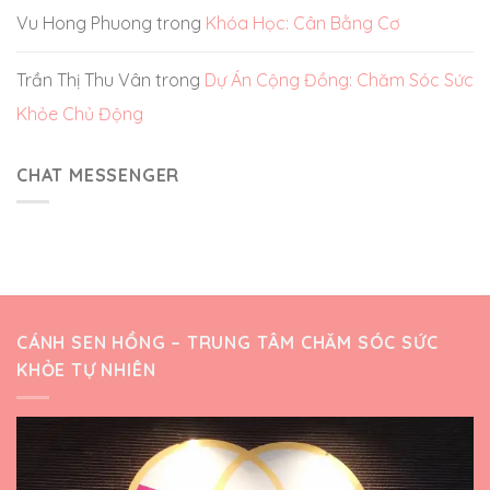
Vu Hong Phuong
trong
Khóa Học: Cân Bằng Cơ
Trần Thị Thu Vân
trong
Dự Án Cộng Đồng: Chăm Sóc Sức
Khỏe Chủ Động
CHAT MESSENGER
CÁNH SEN HỒNG – TRUNG TÂM CHĂM SÓC SỨC
KHỎE TỰ NHIÊN