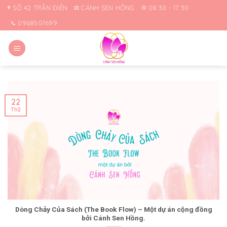
Skip
SỐ 42 TRẦN ĐIỀN
CÁNH SEN HỒNG
08:30 - 17:30
to
0968507699
content
22
Th2
Dòng Chảy Của Sách (The Book Flow) – Một dự án cộng đồng
bởi Cánh Sen Hồng.