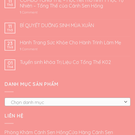
COMBO TỔNG THỂ – Học hết mô hình Y Học Tự
11
Th3
Nhiên – Tổng Thể của Cánh Sen Hồng
1
Comment
BÍ QUYẾT DƯỠNG SINH MÙA XUÂN
11
Th3
Hành Trang Sức Khỏe Cho Hành Trình Làm Mẹ
23
Th9
1
Comment
Tuyển sinh khóa Trị Liệu Cơ Tổng Thể K02
01
Th4
DANH MỤC SẢN PHẨM
Chọn danh mục
LIÊN HỆ
Phòng Khám Cánh Sen Hồng
Cửa Hàng Cánh Sen