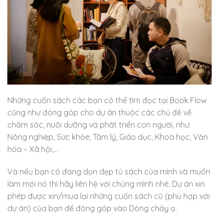
Những cuốn sách các bạn có thể tìm đọc tại Book Flow
cũng như đóng góp cho dự án thuộc các chủ đề về
chăm sóc, nuôi dưỡng và phát triển con người, như:
Nông nghiệp, Sức khỏe, Tâm lý, Giáo dục, Khoa học, Văn
hóa – Xã hội,…
Và nếu bạn có đang dọn dẹp tủ sách của mình và muốn
làm mới nó thì hãy liên hệ với chúng mình nhé. Dự án xin
phép được xin/mua lại những cuốn sách cũ (phù hợp với
dự án) của bạn để đóng góp vào Dòng chảy ạ.