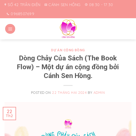
Skip
SỐ 42 TRẦN ĐIỀN
CÁNH SEN HỒNG
08:30 - 17:30
to
0968507699
content
DỰ ÁN CỘNG ĐỒNG
Dòng Chảy Của Sách (The Book
Flow) – Một dự án cộng đồng bởi
Cánh Sen Hồng.
POSTED ON
22 THÁNG HAI 2024
BY
ADMIN
22
Th2