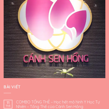
BÀI VIẾT
COMBO TỔNG THỂ – Học hết mô hình Y Học Tự
11
Th3
Nhiên – Tổng Thể của Cánh Sen Hồng