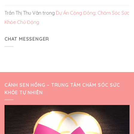
Trần Thị Thu Vân
trong
Dự Án Cộng Đồng: Chăm Sóc Sức
Khỏe Chủ Động
CHAT MESSENGER
CÁNH SEN HỒNG – TRUNG TÂM CHĂM SÓC SỨC
KHỎE TỰ NHIÊN