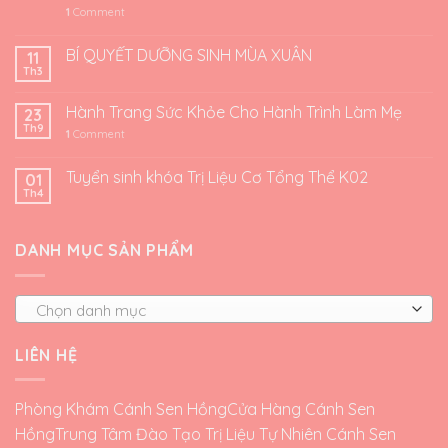
1
Comment
BÍ QUYẾT DƯỠNG SINH MÙA XUÂN
11
Th3
Hành Trang Sức Khỏe Cho Hành Trình Làm Mẹ
23
Th9
1
Comment
Tuyển sinh khóa Trị Liệu Cơ Tổng Thể K02
01
Th4
DANH MỤC SẢN PHẨM
Chọn danh mục
LIÊN HỆ
Phòng Khám Cánh Sen Hồng
Cửa Hàng Cánh Sen
Hồng
Trung Tâm Đào Tạo Trị Liệu Tự Nhiên Cánh Sen