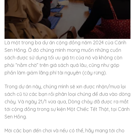
Là một trong ba dự án cộng đồng năm 2024 của Cánh
Sen Hồng. Ở đó chúng mình mong muốn những cuốn
sách được sử dụng tối ưu giá trị của nó và không còn
phải “nằm chờ” trên giá sách quá lâu, cũng như góp
phần làm giảm lãng phí tài nguyên (cây rừng).
Trong dự án này, chúng mình sẽ xin được nhận/mua lại
sách cũ từ các bạn rồi phân loại chúng để đưa vào dòng
chảy. Và ngày 21/1 vừa qua, Dòng chảy đã được ra mắt
tới cộng đồng trong sự kiện Một Chiếc Tết Thật, tại Cánh
Sen Hồng.
Mời các bạn đến chơi và nếu có thể, hãy mang tới cho