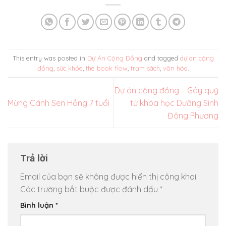
This entry was posted in
Dự Án Cộng Đồng
and tagged
dự án cộng
đồng
,
sức khỏe
,
the book flow
,
trạm sách
,
văn hóa
.
Dự án cộng đồng – Gây quỹ
Mừng Cánh Sen Hồng 7 tuổi
từ khóa học Dưỡng Sinh
Đông Phương
Trả lời
Email của bạn sẽ không được hiển thị công khai.
Các trường bắt buộc được đánh dấu
*
Bình luận
*