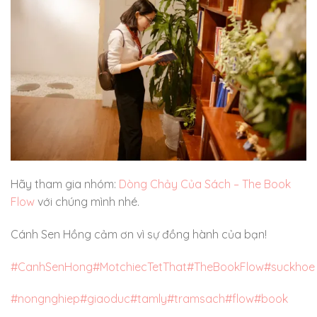
Hãy tham gia nhóm:
Dòng Chảy Của Sách – The Book
Flow
với chúng mình nhé.
Cánh Sen Hồng cảm ơn vì sự đồng hành của bạn!
#CanhSenHong
#MotchiecTetThat
#TheBookFlow
#suckhoe
#nongnghiep
#giaoduc
#tamly
#tramsach
#flow
#book