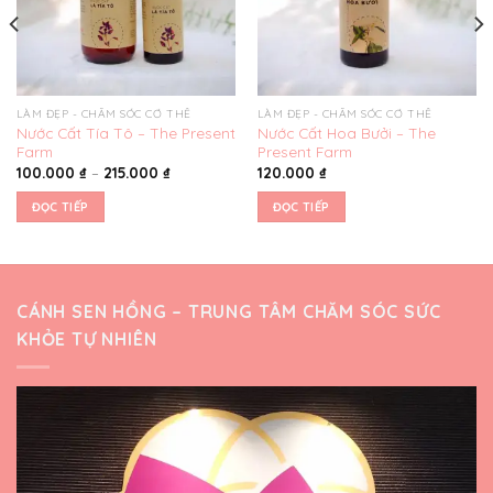
LÀM ĐẸP - CHĂM SÓC CƠ THỂ
LÀM ĐẸP - CHĂM SÓC CƠ THỂ
Nước Cất Tía Tô – The Present
Nước Cất Hoa Bưởi – The
Farm
Present Farm
100.000
₫
–
215.000
₫
120.000
₫
ĐỌC TIẾP
ĐỌC TIẾP
CÁNH SEN HỒNG – TRUNG TÂM CHĂM SÓC SỨC
KHỎE TỰ NHIÊN