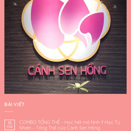
BÀI VIẾT
COMBO TỔNG THỂ – Học hết mô hình Y Học Tự
11
Th3
Nhiên – Tổng Thể của Cánh Sen Hồng