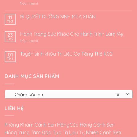
1
Comment
BÍ QUYẾT DƯỠNG SINH MÙA XUÂN
11
Th3
Hành Trang Sức Khỏe Cho Hành Trình Làm Mẹ
23
Th9
1
Comment
Tuyển sinh khóa Trị Liệu Cơ Tổng Thể K02
01
Th4
DANH MỤC SẢN PHẨM
Chăm sóc da
×
LIÊN HỆ
Phòng Khám Cánh Sen Hồng
Cửa Hàng Cánh Sen
Hồng
Trung Tâm Đào Tạo Trị Liệu Tự Nhiên Cánh Sen