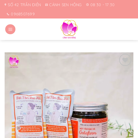
Skip
SỐ 42 TRẦN ĐIỀN
CÁNH SEN HỒNG
08:30 - 17:30
to
0968507699
content
Yêu
thích