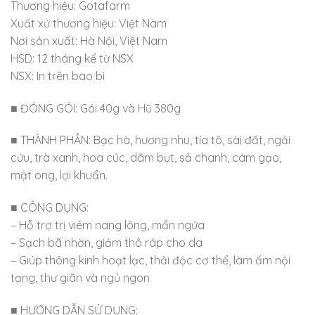
Thương hiệu: Gotafarm
Xuất xứ thương hiệu: Việt Nam
Nơi sản xuất: Hà Nội, Việt Nam
HSD: 12 tháng kể từ NSX
NSX: In trên bao bì
■ ĐÓNG GÓI: Gói 40g và Hũ 380g
■ THÀNH PHẦN: Bạc hà, hương nhu, tía tô, sài đất, ngải
cứu, trà xanh, hoa cúc, dâm bụt, sả chanh, cám gạo,
mật ong, lợi khuẩn.
■ CÔNG DỤNG:
– Hỗ trợ trị viêm nang lông, mẩn ngứa
– Sạch bã nhờn, giảm thô ráp cho da
– Giúp thông kinh hoạt lạc, thải độc cơ thể, làm ấm nội
tạng, thư giãn và ngủ ngon
■ HƯỚNG DẪN SỬ DỤNG: