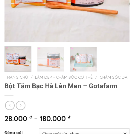
TRANG CHỦ
/
LÀM ĐẸP - CHĂM SÓC CƠ THỂ
/
CHĂM SÓC DA
Bột Tắm Bạc Hà Lên Men – Gotafarm
28.000
₫
–
180.000
₫
Đóng gói