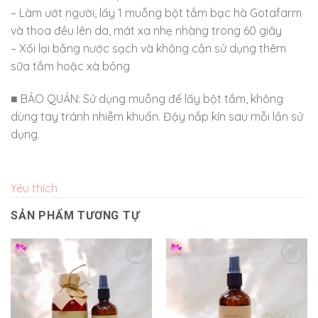
– Làm ướt người, lấy 1 muỗng bột tắm bạc hà Gotafarm
và thoa đều lên da, mát xa nhẹ nhàng trong 60 giây
– Xối lại bằng nước sạch và không cần sử dụng thêm
sữa tắm hoặc xà bông
■ BẢO QUẢN: Sử dụng muỗng để lấy bột tắm, không
dùng tay tránh nhiễm khuẩn. Đậy nắp kín sau mỗi lần sử
dụng.
Yêu thích
SẢN PHẨM TƯƠNG TỰ
Yêu
Yêu
thích
thích