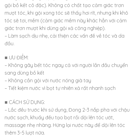
gội bồ kết cô đặc). Không có chất tạo cảm giác trơn
mượt tóc, khi gội xong tóc sẽ thấy hơi rít, nhưng khi khô
tóc sẽ tơi, mềm (cảm giác mềm này khác hẳn với cảm
giác trơn mượt khi dùng gội xả công nghiệp).
– Làm sạch dịu nhẹ, cải thiện các vấn đề về tóc và da
đầu.
■ ƯU ĐIỂM:
– Không gây bết tóc ngay cả với người lần đầu chuyển
sang dùng bồ kết
– Không cần gội với nước nóng già tay
– Tiết kiệm nước vì bọt tự nhiên xả rất nhanh sạch
■ CÁCH SỬ DỤNG:
– Lắc đều trước khi sử dụng, Đong 2-3 nắp pha với chậu
nước sạch, khuấy đều tạo bọt rồi dội lên tóc ướt,
massage nhẹ nhàng. Hứng lại nước này để dội lên tóc
thêm 3-5 lượt nữa.