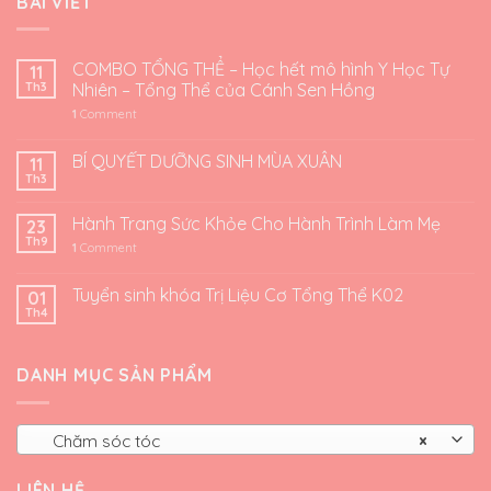
BÀI VIẾT
COMBO TỔNG THỂ – Học hết mô hình Y Học Tự
11
Th3
Nhiên – Tổng Thể của Cánh Sen Hồng
1
Comment
BÍ QUYẾT DƯỠNG SINH MÙA XUÂN
11
Th3
Hành Trang Sức Khỏe Cho Hành Trình Làm Mẹ
23
Th9
1
Comment
Tuyển sinh khóa Trị Liệu Cơ Tổng Thể K02
01
Th4
DANH MỤC SẢN PHẨM
Chăm sóc tóc
×
LIÊN HỆ