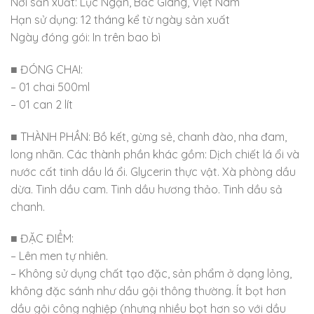
Nơi sản xuất: Lục Ngạn, Bắc Giang, Việt Nam
Hạn sử dụng: 12 tháng kể từ ngày sản xuất
Ngày đóng gói: In trên bao bì
■ ĐÓNG CHAI:
– 01 chai 500ml
– 01 can 2 lít
■ THÀNH PHẦN: Bồ kết, gừng sẻ, chanh đào, nha đam,
long nhãn. Các thành phần khác gồm: Dịch chiết lá ổi và
nước cất tinh dầu lá ổi. Glycerin thực vật. Xà phòng dầu
dừa. Tinh dầu cam. Tinh dầu hương thảo. Tinh dầu sả
chanh.
■ ĐẶC ĐIỂM:
– Lên men tự nhiên.
– Không sử dụng chất tạo đặc, sản phẩm ở dạng lỏng,
không đặc sánh như dầu gội thông thường. Ít bọt hơn
dầu gội công nghiệp (nhưng nhiều bọt hơn so với dầu