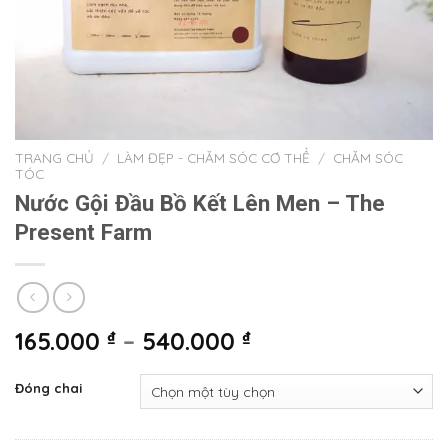
TRANG CHỦ
/
LÀM ĐẸP - CHĂM SÓC CƠ THỂ
/
CHĂM SÓC
TÓC
Nước Gội Đầu Bồ Kết Lên Men – The
Present Farm
165.000
₫
–
540.000
₫
Đóng chai