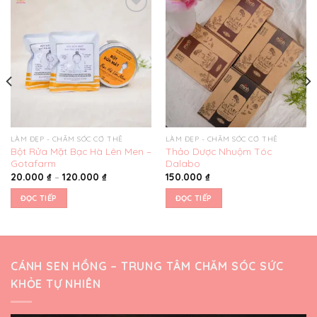
Yêu
Yêu
thích
thích
LÀM ĐẸP - CHĂM SÓC CƠ THỂ
LÀM ĐẸP - CHĂM SÓC CƠ THỂ
Bột Rửa Mặt Bạc Hà Lên Men –
Thảo Dược Nhuộm Tóc
Gotafarm
Dalabo
20.000
₫
–
120.000
₫
150.000
₫
ĐỌC TIẾP
ĐỌC TIẾP
CÁNH SEN HỒNG – TRUNG TÂM CHĂM SÓC SỨC
KHỎE TỰ NHIÊN