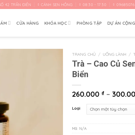
SỐ 42 TRẦN ĐIỀN
CÁNH SEN HỒNG
08:30 - 17:30
09685076
HÁM
CỬA HÀNG
KHÓA HỌC
PHÒNG TẬP
DỰ ÁN CỘN
TRANG CHỦ
/
UỐNG LÀNH
/
Trà – Cao Củ Sen
Yêu
Biển
thích
260.000
₫
–
300.0
Loại
Mã:
N/A