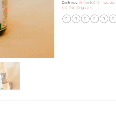
Danh mục:
Ăn Xanh
,
Chăm sóc sức
khô
,
Trà
,
Uống Lành