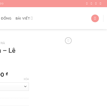
99
G ĐỒNG
BÀI VIẾT
TRÀ
 – Lê
00
₫
XÓA