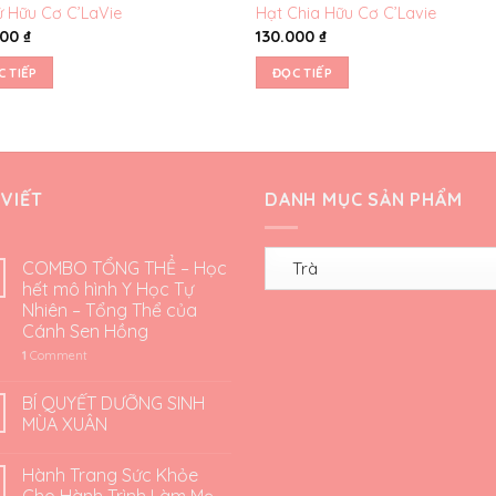
ử Hữu Cơ C’LaVie
Hạt Chia Hữu Cơ C’Lavie
000
₫
130.000
₫
C TIẾP
ĐỌC TIẾP
 VIẾT
DANH MỤC SẢN PHẨM
COMBO TỔNG THỂ – Học
hết mô hình Y Học Tự
Nhiên – Tổng Thể của
Cánh Sen Hồng
1
Comment
BÍ QUYẾT DƯỠNG SINH
MÙA XUÂN
Hành Trang Sức Khỏe
Cho Hành Trình Làm Mẹ