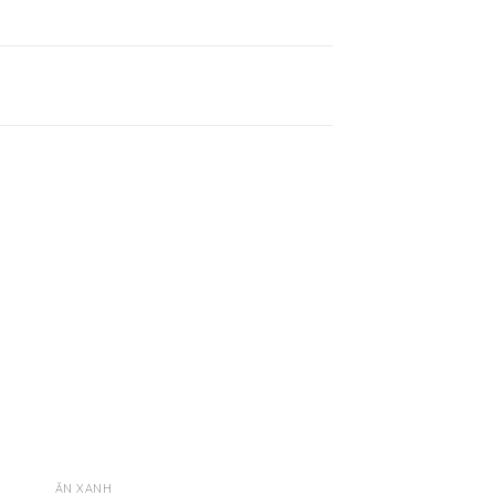
êu
Yêu
ích
thích
ĂN XANH
UỐNG LÀNH