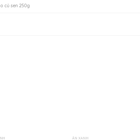
ao củ sen 250g
Yêu
Y
thích
th
ANH
ĂN XANH