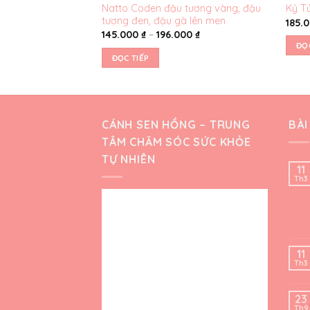
Natto Coden đậu tương vàng, đậu
Kỷ T
tương đen, đậu gà lên men
185.
145.000
₫
–
196.000
₫
ĐỌ
ĐỌC TIẾP
CÁNH SEN HỒNG – TRUNG
BÀI
TÂM CHĂM SÓC SỨC KHỎE
TỰ NHIÊN
11
Th3
11
Th3
23
Th9