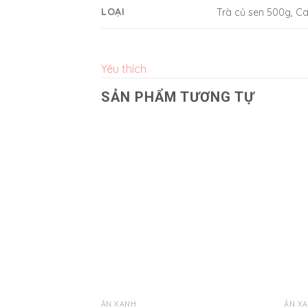
LOẠI
Trà củ sen 500g, C
Yêu thích
SẢN PHẨM TƯƠNG TỰ
Yêu
thích
ĂN XANH
ĂN X