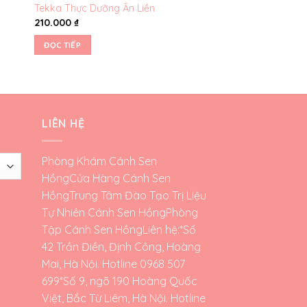
Tekka Thực Dưỡng Ăn Liền
Tini – Mật chuối 50
210.000
₫
185.000
₫
ĐỌC TIẾP
ĐỌC TIẾP
LIÊN HỆ
Phòng Khám Cánh Sen
Hồng
Cửa Hàng Cánh Sen
Hồng
Trung Tâm Đào Tạo Trị Liệu
Tự Nhiên Cánh Sen Hồng
Phòng
Tập Cánh Sen Hồng
Liên hệ:*Số
42 Trần Điền, Định Công, Hoàng
Mai, Hà Nội. Hotline 0968 507
699*Số 9, ngõ 190 Hoàng Quốc
Việt, Bắc Từ Liêm, Hà Nội. Hotline