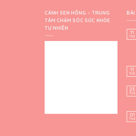
CÁNH SEN HỒNG – TRUNG
BÀI
TÂM CHĂM SÓC SỨC KHỎE
TỰ NHIÊN
11
Th3
11
Th3
23
Th9
01
Th4