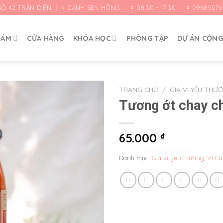
SỐ 42 TRẦN ĐIỀN
CÁNH SEN HỒNG
08:30 - 17:30
09685076
HÁM
CỬA HÀNG
KHÓA HỌC
PHÒNG TẬP
DỰ ÁN CỘN
TRANG CHỦ
/
GIA VỊ YÊU THƯ
Tương ớt chay c
Yêu
thích
65.000
₫
Danh mục:
Gia vị yêu thương
,
Vị Ca