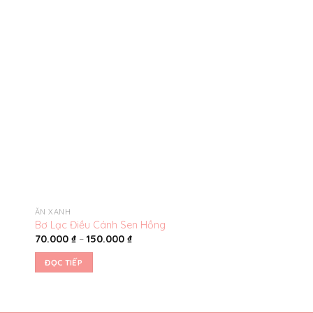
êu
Yêu
ích
thích
ĂN XANH
GIA VỊ YÊU THƯƠNG
Nước Tương Mật Ho
Bơ Lạc Điều Cánh Sen Hồng
Sokfarm
70.000
₫
–
150.000
₫
86.000
₫
–
165.000
ĐỌC TIẾP
ĐỌC TIẾP