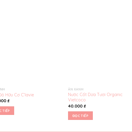
Yêu
Y
thích
th
ANH
ĂN XANH
Nước Cốt Dừa Tươi Organic
Đỏ Hữu Cơ C’lavie
Vietcoco
000
₫
40.000
₫
C TIẾP
ĐỌC TIẾP