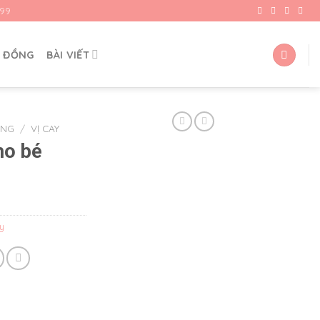
99
G ĐỒNG
BÀI VIẾT
ƠNG
/
VỊ CAY
ho bé
y