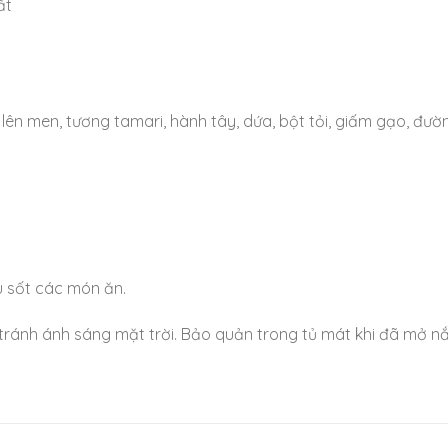
ất
ên men, tương tamari, hành tây, dứa, bột tỏi, giấm gạo, đường
 sốt các món ăn.
ránh ánh sáng mặt trời. Bảo quản trong tủ mát khi đã mở nắ