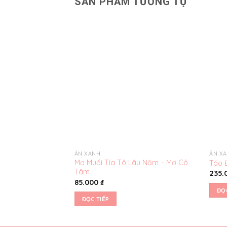
SẢN PHẨM TƯƠNG TỰ
Yêu
thích
ĂN XANH
ĂN X
Mơ Muối Tía Tô Lâu Năm – Mơ Cô
Táo 
Tâm
235.
85.000
₫
ĐỌ
ĐỌC TIẾP