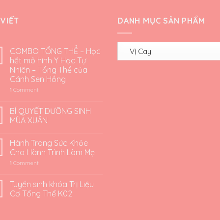
 VIẾT
DANH MỤC SẢN PHẨM
COMBO TỔNG THỂ – Học
hết mô hình Y Học Tự
Nhiên – Tổng Thể của
Cánh Sen Hồng
1
Comment
BÍ QUYẾT DƯỠNG SINH
MÙA XUÂN
Hành Trang Sức Khỏe
Cho Hành Trình Làm Mẹ
1
Comment
Tuyển sinh khóa Trị Liệu
Cơ Tổng Thể K02