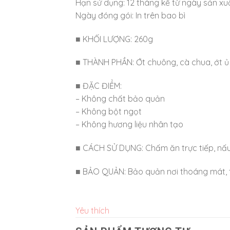
Hạn sử dụng: 12 tháng kể từ ngày sản xu
Ngày đóng gói: In trên bao bì
■ KHỐI LƯỢNG: 260g
■ THÀNH PHẦN: Ớt chuông, cà chua, ớt ủ l
■ ĐẶC ĐIỂM:
– Không chất bảo quản
– Không bột ngọt
– Không hương liệu nhân tạo
■ CÁCH SỬ DỤNG: Chấm ăn trực tiếp, nấu
■ BẢO QUẢN: Bảo quản nơi thoáng mát, t
Yêu thích