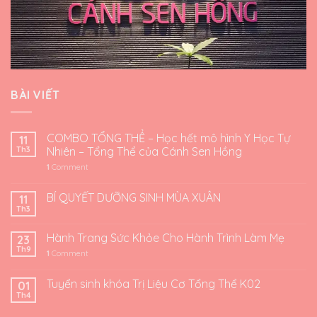
BÀI VIẾT
COMBO TỔNG THỂ – Học hết mô hình Y Học Tự
11
Th3
Nhiên – Tổng Thể của Cánh Sen Hồng
1
Comment
BÍ QUYẾT DƯỠNG SINH MÙA XUÂN
11
Th3
Hành Trang Sức Khỏe Cho Hành Trình Làm Mẹ
23
Th9
1
Comment
Tuyển sinh khóa Trị Liệu Cơ Tổng Thể K02
01
Th4