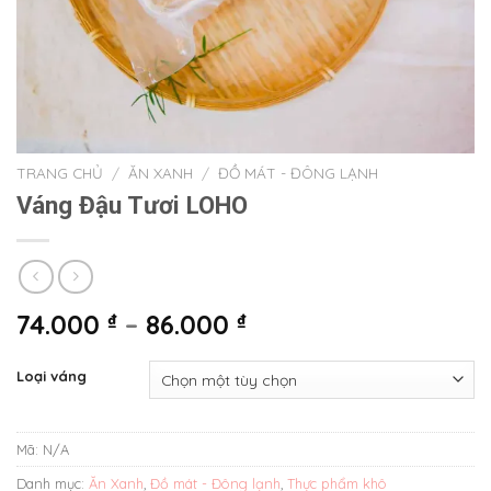
TRANG CHỦ
/
ĂN XANH
/
ĐỒ MÁT - ĐÔNG LẠNH
Váng Đậu Tươi LOHO
74.000
₫
–
86.000
₫
Loại váng
Mã:
N/A
Danh mục:
Ăn Xanh
,
Đồ mát - Đông lạnh
,
Thực phẩm khô