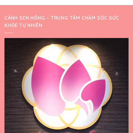
CÁNH SEN HỒNG – TRUNG TÂM CHĂM SÓC SỨC
KHỎE TỰ NHIÊN