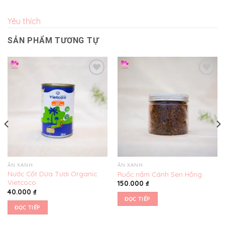
Yêu thích
SẢN PHẨM TƯƠNG TỰ
Yêu
Yêu
thích
thích
ĂN XANH
ĂN XANH
Nước Cốt Dừa Tươi Organic
Ruốc nấm Cánh Sen Hồng
Vietcoco
150.000
₫
40.000
₫
ĐỌC TIẾP
ĐỌC TIẾP