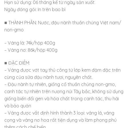
Hạn sử dụng: 06 tháng kể từ ngày sản xuất
Ngày đóng gói: In trên bao bì
■ THÀNH PHẦN
: Nước, đậu nành thuần chủng Việt nam/
non-gmo
– Váng lá: 74k/hộp 400g
– Váng nơ: 86k/hộp 400g
■ ĐẶC ĐIỂM:
– Váng được vớt tay thủ công từ lớp kem đậm đặc trên
cùng của sữa đậu nành tươi, nguyên chất.
– Đậu nành tự nhiên, giống cổ thuần chủng non-gmo,
canh tác tự nhiên trên nương núi Tây bắc, không sử dụng
giống biến đổi gen và hóa chất trong canh tác, thu hái
và bảo quản
– Váng được vắt định hình thành 3 loại: váng lá, váng
cọng và váng nơ hoa rất tiện dụng và làm phong phú
thêm cách chế biến.