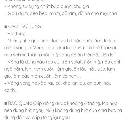
– Không sử dụng chất bảo quản, phụ gia
– Giàu đạm, béo béo, mềm, dễ làm, dễ ăn cho mọi nhà.
■ CÁCH SỬ DỤNG:
– Rã đông
– Nhúng nhẹ qua nước lọc sạch hoặc nước ấm để làm
mềm váng lá. Váng lá sau khi làm mềm có thể thái sợi
như sợi mỳ thành món mỳ váng để ăn trộn rất tiện lợi
– Váng lá dùng xào rau củ, trộn salat, trộn mỳ, nấu canh
ngô nấm, làm nem cuộn, làm giò, ăn lẩu, nấu súp, làm
giò, làm các món cuốn, làm vỏ nem,…
– Váng váng nơ xào rau củ, kho, ăn lẩu, ăn bún, nấu
canh,…
■ BẢO QUẢN: Cấp đông được khoảng 6 tháng. Mở hộp
nên dùng hết ngay. Nếu không dùng hết cần chia bữa ra
dùng dần và cấp đông lại ngay.