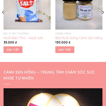
GIA VỊ YÊU THƯƠNG
UỐNG LÀNH
Muối Biển Thô – Nadi Salt
Bột Muối Gừng Cánh Sen Hồng
35.000
₫
130.000
₫
ĐỌC TIẾP
ĐỌC TIẾP
CÁNH SEN HỒNG – TRUNG TÂM CHĂM SÓC SỨC
KHỎE TỰ NHIÊN