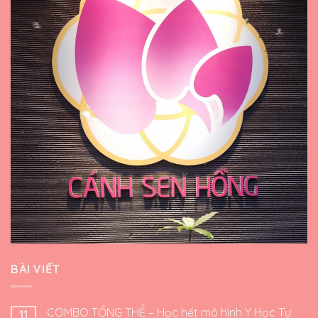
BÀI VIẾT
COMBO TỔNG THỂ – Học hết mô hình Y Học Tự
11