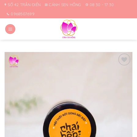
Skip
SỐ 42 TRẦN ĐIỀN
CÁNH SEN HỒNG
08:30 - 17:30
to
0968507699
content
Yêu
thích