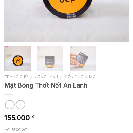
TRANG CHỦ
/
UỐNG LÀNH
/
ĐỒ UỐNG KHÁC
Mật Bông Thốt Nốt An Lành
155.000
₫
Mã:
SP001061