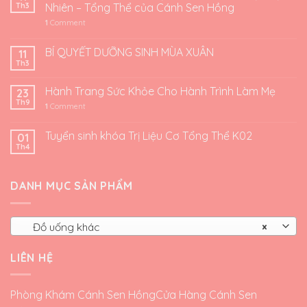
Th3
Nhiên – Tổng Thể của Cánh Sen Hồng
1
Comment
BÍ QUYẾT DƯỠNG SINH MÙA XUÂN
11
Th3
Hành Trang Sức Khỏe Cho Hành Trình Làm Mẹ
23
Th9
1
Comment
Tuyển sinh khóa Trị Liệu Cơ Tổng Thể K02
01
Th4
DANH MỤC SẢN PHẨM
Đồ uống khác
×
LIÊN HỆ
Phòng Khám Cánh Sen Hồng
Cửa Hàng Cánh Sen