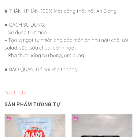
■ THÀNH PHẦN: 100% Mật bông thốt nốt An Giang
■ CÁCH SỬ DỤNG:
– Sử dụng trực tiếp
– Tạo vị ngọt tự nhiên cho các món ăn như nấu chè, sốt
salad, sữa, sữa chua, bánh ngọt
– Pha thức uống dịu họng, ấm bụng
■ BẢO QUẢN: Để nơi khô thoáng.
Yêu thích
SẢN PHẨM TƯƠNG TỰ
Yêu
Yêu
thích
thích